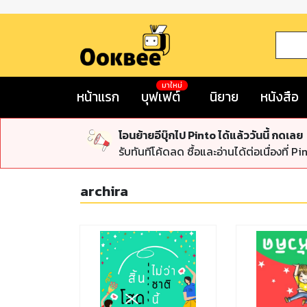
มาใหม่
หน้าแรก
บุฟเฟต์
นิยาย
หนังสือ
โอนย้ายอีบุ๊กไป Pinto ได้แล้ววันนี้ กดเลย
รับทันทีโค้ดลด ซื้อและอ่านได้ต่อเนื่องที่ Pi
archira