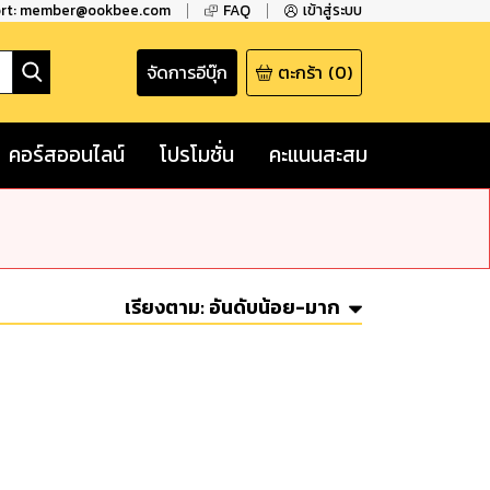
ort: member@ookbee.com
FAQ
เข้าสู่ระบบ
จัดการอีบุ๊ก
ตะกร้า
(
0
)
คอร์สออนไลน์
โปรโมชั่น
คะแนนสะสม
เรียงตาม:
อันดับน้อย-มาก