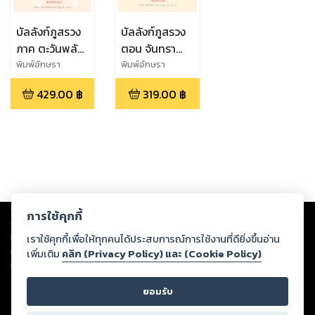
บัลลังก์ภูสรวง
บัลลังก์ภูสรวง
ภาค ตะวันพลัด
ตอน จันทรา
ฟ้า
ซ่อนกล
พิมพ์อักษรา
พิมพ์อักษรา
429.00
฿
319.00
฿
Copyright ©
2026
Storylog Co., Ltd. - สตอรี่ล็อกขอสงวนสิทธิ์ไม่รับผิดชอบ
การใช้คุกกี้
ต่อผลงานหรือเนื้อหาใดที่อัปโหลดผ่านเว็บไซต์และปรากฏว่าละเมิดสิทธิใน
ทรัพย์สินทางปัญญาของบุคคลอื่นหรือขัดต่อกฎหมายและศีลธรรม ดังนั้น ผู้อ่าน
เราใช้คุกกี้เพื่อให้ทุกคนได้ประสบการณ์การใช้งานที่ดียิ่งขึ้นอ่าน
ทุกท่านโปรดใช้วิจารณญาณในการกลั่นกรองด้วยตนเอง และหากท่านพบว่าส่วน
เพิ่มเติม
คลิก (Privacy Policy) และ (Cookie Policy)
หนึ่งส่วนใดขัดต่อกฎหมายและศีลธรรม กรุณาแจ้งมายังบริษัท เพื่อทีมงานจะได้
ดำเนินการในทันที ทั้งนี้ ทางสตอรี่ล็อกขอสงวนลิขสิทธิ์ตามพระราชบัญญัติ
ยอมรับ
ลิขสิทธิ์ พ.ศ. 2537 (ฉบับล่าสุด)