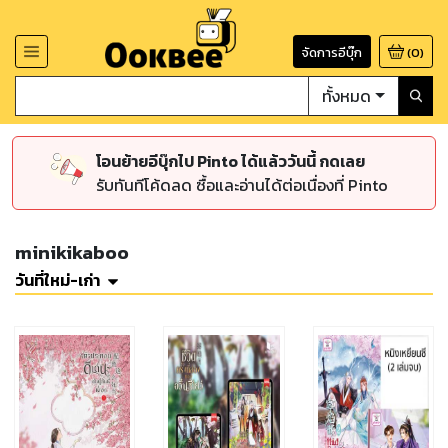
จัดการอีบุ๊ก
(
0
)
ทั้งหมด
โอนย้ายอีบุ๊กไป Pinto ได้แล้ววันนี้ กดเลย
รับทันทีโค้ดลด ซื้อและอ่านได้ต่อเนื่องที่ Pinto
minikikaboo
วันที่ใหม่-เก่า