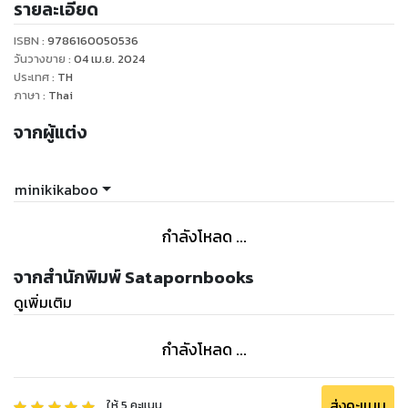
รายละเอียด
เรื่องราวพลิกผันเมื่อเซียวเย่วซินมิใช่ตัวประกอบไร้ค่าที่ควรเมิน!
และต้องเผชิญกับนางเอกนิยายที่กลายเป็นนางร้ายสุดแสบ
ISBN :
9786160050536
ครั้นความจริงปรากฏ เว่ยซีเยี่ยนตามตอแยเซียวเย่วซินไม่ห่าง
วันวางขาย
:
04 เม.ย. 2024
แม้แต่องครักษ์ผู้ไม่รู้อีโหน่อีเหน่ยังคิดกำจัดให้พ้นทางรัก
ประเทศ
:
TH
ภาษา
:
Thai
เขาคิดรวบรัดเป็นคนรักเมื่อเธอหวั่นไหว…แต่กลัววุ่นวายไม่รู้จบ
เมื่อหลบหลีกไม่ได้จึงเปลี่ยนเขาเป็น ‘ลูกไก่ในกำมือ’ ที่ว่านอนสอน
จากผู้แต่ง
ง่าย
สุดท้ายจับมือกันฟันฝ่าเรื่องชวนปวดหัวกับตัวร้ายที่ร้ายไม่รู้จบ!
minikikaboo
...
กำลังโหลด ...
นวนิยายจีนเรื่อง ตัวประกอบดีเด่นเป็นเช่นนี้นี่เอง มีทั้งหมด 3 เล่ม
จากสำนักพิมพ์ Satapornbooks
ดูเพิ่มเติม
กำลังโหลด ...
ส่งคะแนน
ให้
5
คะแนน