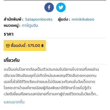
สำนักพิมพ์
:
Satapornbooks
ผู้แต่ง :
minikikaboo
หมวดหมู่
:
การ์ตูนจีน
ราคา
ซื้อฉบับนี้
:
575.00
฿
เกี่ยวกับ
จะเป็นเช่นไรหากต้องเป็นตัวประกอบในนิยายโบราณที่เคยอ่าน
เซียวเยว่ซินย้อนยุคไปเกิดใหม่และผจญชีวิตอันทรหดอดทน
เธอตั้งใจใช้ชีวิตเรียบง่ายและไม่ข้องแวะกับคนในวังเด็ดขาด
โชคชะตานำองค์ชายน้อยผู้ต้องพิษมาให้รักษาโดยไม่รู้ตัว
เว่ยซีเยี่ยนคือพระเอกนิยายที่ตามหาผู้ช่วยชีวิตตนในวัยเด็ก
เขาคิดว่าเซียวอวี้โหรว (นางเอกนิยายตัวจริง) คือคนในความทรง
แสดงมากขึ้น
จำ