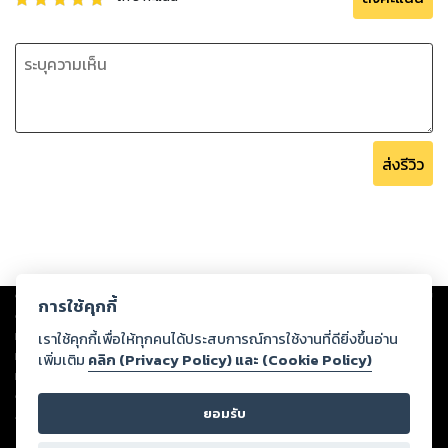
ส่งรีวิว
Copyright ©
2026
Storylog Co., Ltd. - สตอรี่ล็อกขอสงวนสิทธิ์ไม่รับผิดชอบ
การใช้คุกกี้
ต่อผลงานหรือเนื้อหาใดที่อัปโหลดผ่านเว็บไซต์และปรากฏว่าละเมิดสิทธิใน
ทรัพย์สินทางปัญญาของบุคคลอื่นหรือขัดต่อกฎหมายและศีลธรรม ดังนั้น ผู้อ่าน
เราใช้คุกกี้เพื่อให้ทุกคนได้ประสบการณ์การใช้งานที่ดียิ่งขึ้นอ่าน
ทุกท่านโปรดใช้วิจารณญาณในการกลั่นกรองด้วยตนเอง และหากท่านพบว่าส่วน
เพิ่มเติม
คลิก (Privacy Policy) และ (Cookie Policy)
หนึ่งส่วนใดขัดต่อกฎหมายและศีลธรรม กรุณาแจ้งมายังบริษัท เพื่อทีมงานจะได้
ดำเนินการในทันที ทั้งนี้ ทางสตอรี่ล็อกขอสงวนลิขสิทธิ์ตามพระราชบัญญัติ
ยอมรับ
ลิขสิทธิ์ พ.ศ. 2537 (ฉบับล่าสุด)