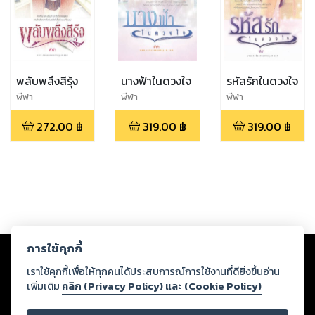
พลับพลึงสีรุ้ง
นางฟ้าในดวงใจ
รหัสรักในดวงใจ
ฬีฬา
ฬีฬา
ฬีฬา
272.00
฿
319.00
฿
319.00
฿
Copyright ©
2026
Storylog Co., Ltd. - สตอรี่ล็อกขอสงวนสิทธิ์ไม่รับผิดชอบ
การใช้คุกกี้
ต่อผลงานหรือเนื้อหาใดที่อัปโหลดผ่านเว็บไซต์และปรากฏว่าละเมิดสิทธิใน
ทรัพย์สินทางปัญญาของบุคคลอื่นหรือขัดต่อกฎหมายและศีลธรรม ดังนั้น ผู้อ่าน
เราใช้คุกกี้เพื่อให้ทุกคนได้ประสบการณ์การใช้งานที่ดียิ่งขึ้นอ่าน
ทุกท่านโปรดใช้วิจารณญาณในการกลั่นกรองด้วยตนเอง และหากท่านพบว่าส่วน
เพิ่มเติม
คลิก (Privacy Policy) และ (Cookie Policy)
หนึ่งส่วนใดขัดต่อกฎหมายและศีลธรรม กรุณาแจ้งมายังบริษัท เพื่อทีมงานจะได้
ดำเนินการในทันที ทั้งนี้ ทางสตอรี่ล็อกขอสงวนลิขสิทธิ์ตามพระราชบัญญัติ