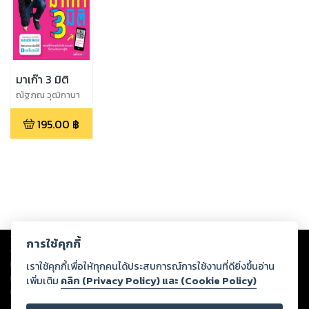
มาเก๊า 3 มิติ
ณัฐภณ วุฒิกานา
กร,เอเที่ยว3มิติ
195.00
฿
Copyright ©
2026
Storylog Co., Ltd. - สตอรี่ล็อกขอสงวนสิทธิ์ไม่รับผิดชอบ
การใช้คุกกี้
ต่อผลงานหรือเนื้อหาใดที่อัปโหลดผ่านเว็บไซต์และปรากฏว่าละเมิดสิทธิใน
ทรัพย์สินทางปัญญาของบุคคลอื่นหรือขัดต่อกฎหมายและศีลธรรม ดังนั้น ผู้อ่าน
เราใช้คุกกี้เพื่อให้ทุกคนได้ประสบการณ์การใช้งานที่ดียิ่งขึ้นอ่าน
ทุกท่านโปรดใช้วิจารณญาณในการกลั่นกรองด้วยตนเอง และหากท่านพบว่าส่วน
เพิ่มเติม
คลิก (Privacy Policy) และ (Cookie Policy)
หนึ่งส่วนใดขัดต่อกฎหมายและศีลธรรม กรุณาแจ้งมายังบริษัท เพื่อทีมงานจะได้
ดำเนินการในทันที ทั้งนี้ ทางสตอรี่ล็อกขอสงวนลิขสิทธิ์ตามพระราชบัญญัติ