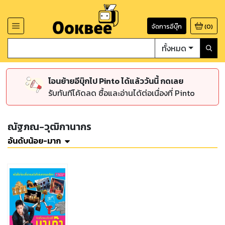
จัดการอีบุ๊ก
(
0
)
ทั้งหมด
โอนย้ายอีบุ๊กไป Pinto ได้แล้ววันนี้ กดเลย
รับทันทีโค้ดลด ซื้อและอ่านได้ต่อเนื่องที่ Pinto
ณัฐภณ-วุฒิกานากร
อันดับน้อย-มาก