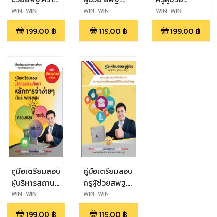
รอบรู้
พ.ศ.2560(พร้อม
สพฐ.กฎหมาย
WIN-WIN
WIN-WIN
WIN-WIN
เหตุการณ์
เฉลย)
การศึกษา
199.00
฿
119.00
฿
199.00
฿
ปัจจุบัน
คู่มือเตรียมสอบ
คู่มือเตรียมสอบ
ผู้บริหารสถาน
ครูผู้ช่วยสพฐ.
ศึกษา
ความรู้ความ
WIN-WIN
WIN-WIN
สพฐ.WIN-WIN
เข้าใจเกี่ยวกับ
199.00
฿
119.00
฿