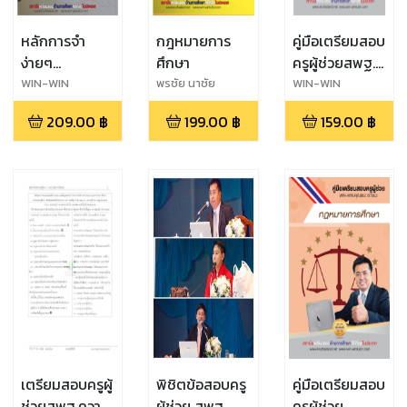
หลักการจำ
กฎหมายการ
คู่มือเตรียมสอบ
ง่ายๆ
ศึกษา
ครูผู้ช่วยสพฐ.
สไตล์WIN-
วิชาการศึกษา
WIN-WIN
พรชัย นาชัย
WIN-WIN
เวียง,WIN-WIN
WIN(ฉบับ
209.00
฿
199.00
฿
159.00
฿
เตรียมสอบผู้
บริหารสถาน
ศึกษา2559)
เตรียมสอบครูผู้
พิชิตข้อสอบครู
คู่มือเตรียมสอบ
ช่วยสพฐ.ความ
ผู้ช่วย สพฐ.
ครูผู้ช่วย