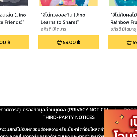
ื่อนเล่น (Jino
"จีโน่หวงของกิน (Jino
"จีโน่กับผลไม้
e Friends)"
Learns to Share)"
Rainbow Frui
อภิรดี มิโดมารุ
อภิรดี มิโดมารุ
.00
฿
59.00
฿
5
ะกาศการคุ้มครองข้อมูลส่วนบุคคล (PRIVACY NOTICE)
|
ติดต่อ
THIRD-PARTY NOTICES
สงวนสิทธิ์ไม่รับผิดชอบต่อผลงานหรือเนื้อหาใดที่อัปโหลดผ่านเว็บไซต์และปร
ช้วิจารณญาณในการกลั่นกรองด้วยตนเอง และหากท่านพบว่าส่วนหนึ่งส่วนใดขัดต