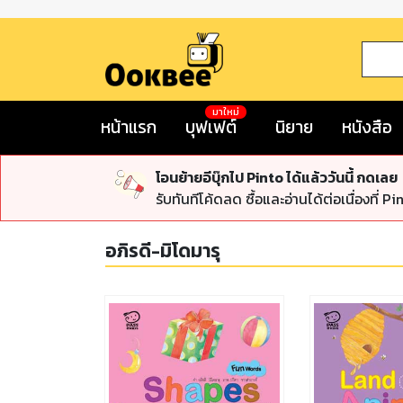
มาใหม่
หน้าแรก
บุฟเฟต์
นิยาย
หนังสือ
โอนย้ายอีบุ๊กไป Pinto ได้แล้ววันนี้ กดเลย
รับทันทีโค้ดลด ซื้อและอ่านได้ต่อเนื่องที่ Pi
อภิรดี-มิโดมารุ