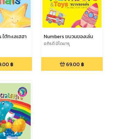
 ใต้ทะเลเฮฮา
Numbers ขบวนของเล่น
อภิรดี มิโดมารุ
9.00
฿
69.00
฿