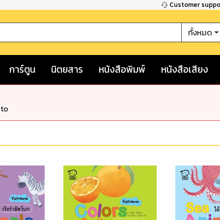
Customer supp
ทั้งหมด
การ์ตูน
นิตยสาร
หนังสือพิมพ์
หนังสือเสียง
nto