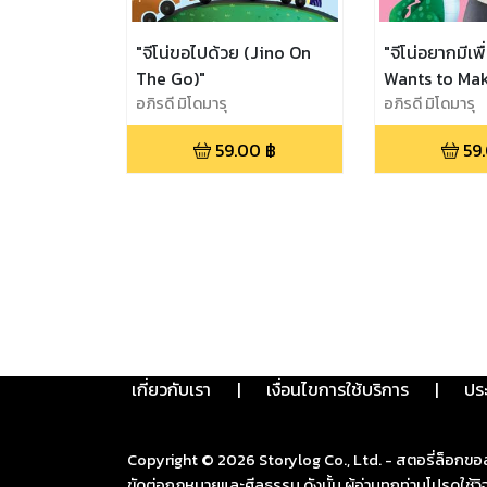
"จีโน่ขอไปด้วย (Jino On
"จีโน่อยากมีเพ
The Go)"
Wants to Mak
อภิรดี มิโดมารุ
อภิรดี มิโดมารุ
59.00
฿
59
เกี่ยวกับเรา
|
เงื่อนไขการใช้บริการ
|
ปร
Copyright ©
2026
Storylog Co., Ltd. - สตอรี่ล็อกขอ
ขัดต่อกฎหมายและศีลธรรม ดังนั้น ผู้อ่านทุกท่านโปรดใ