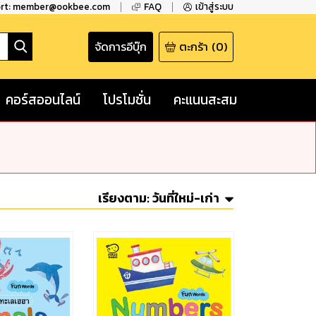
ort: member@ookbee.com
FAQ
เข้าสู่ระบบ
จัดการอีบุ๊ก
ตะกร้า
(
0
)
คอร์สออนไลน์
โปรโมชั่น
คะแนนสะสม
เรียงตาม:
วันที่ใหม่-เก่า