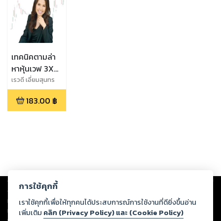
เทคนิคตามล่า
หาหุ้นเวฟ 3X
ด้วยคลื่นเอล
เรวดี เอี่ยมสุนทร
วิทย์ (รี สึนามิ)
เลียต
183.00
฿
Copyright ©
2026
Storylog Co., Ltd. - สตอรี่ล็อกขอสงวนสิทธิ์ไม่รับผิดชอบ
การใช้คุกกี้
ต่อผลงานหรือเนื้อหาใดที่อัปโหลดผ่านเว็บไซต์และปรากฏว่าละเมิดสิทธิใน
ทรัพย์สินทางปัญญาของบุคคลอื่นหรือขัดต่อกฎหมายและศีลธรรม ดังนั้น ผู้อ่าน
เราใช้คุกกี้เพื่อให้ทุกคนได้ประสบการณ์การใช้งานที่ดียิ่งขึ้นอ่าน
ทุกท่านโปรดใช้วิจารณญาณในการกลั่นกรองด้วยตนเอง และหากท่านพบว่าส่วน
เพิ่มเติม
คลิก (Privacy Policy) และ (Cookie Policy)
หนึ่งส่วนใดขัดต่อกฎหมายและศีลธรรม กรุณาแจ้งมายังบริษัท เพื่อทีมงานจะได้