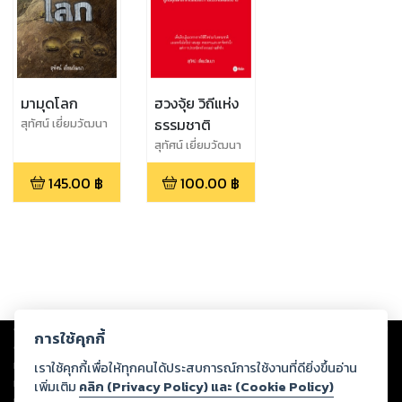
มามุดโลก
ฮวงจุ้ย วิถีแห่ง
ธรรมชาติ
สุทัศน์ เยี่ยมวัฒนา
สุทัศน์ เยี่ยมวัฒนา
145.00
฿
100.00
฿
Copyright ©
2026
Storylog Co., Ltd. - สตอรี่ล็อกขอสงวนสิทธิ์ไม่รับผิดชอบ
การใช้คุกกี้
ต่อผลงานหรือเนื้อหาใดที่อัปโหลดผ่านเว็บไซต์และปรากฏว่าละเมิดสิทธิใน
ทรัพย์สินทางปัญญาของบุคคลอื่นหรือขัดต่อกฎหมายและศีลธรรม ดังนั้น ผู้อ่าน
เราใช้คุกกี้เพื่อให้ทุกคนได้ประสบการณ์การใช้งานที่ดียิ่งขึ้นอ่าน
ทุกท่านโปรดใช้วิจารณญาณในการกลั่นกรองด้วยตนเอง และหากท่านพบว่าส่วน
เพิ่มเติม
คลิก (Privacy Policy) และ (Cookie Policy)
หนึ่งส่วนใดขัดต่อกฎหมายและศีลธรรม กรุณาแจ้งมายังบริษัท เพื่อทีมงานจะได้