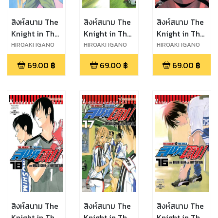
สิงห์สนาม The
สิงห์สนาม The
สิงห์สนาม The
Knight in The
Knight in The
Knight in The
Area เล่ม 15
Area เล่ม 20
Area เล่ม 19
HIROAKI IGANO
HIROAKI IGANO
HIROAKI IGANO
69.00
฿
69.00
฿
69.00
฿
สิงห์สนาม The
สิงห์สนาม The
สิงห์สนาม The
Knight in The
Knight in The
Knight in The