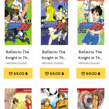
สิงห์สนาม The
สิงห์สนาม The
สิงห์สนาม The
Knight in The
Knight in The
Knight in The
Area เล่ม 7
Area เล่ม 6
Area เล่ม 5
HIROAKI IGANO
HIROAKI IGANO
HIROAKI IGANO
69.00
฿
69.00
฿
69.00
฿