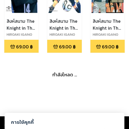
สิงห์สนาม The
สิงห์สนาม The
สิงห์สนาม The
Knight in The
Knight in The
Knight in The
Area เล่ม 25
Area เล่ม 22
Area เล่ม 24
HIROAKI IGANO
HIROAKI IGANO
HIROAKI IGANO
69.00
฿
69.00
฿
69.00
฿
กำลังโหลด ...
Copyright ©
2026
Storylog Co., Ltd. - สตอรี่ล็อกขอสงวนสิทธิ์ไม่รับผิดชอบ
การใช้คุกกี้
ต่อผลงานหรือเนื้อหาใดที่อัปโหลดผ่านเว็บไซต์และปรากฏว่าละเมิดสิทธิใน