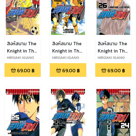
สิงห์สนาม The
สิงห์สนาม The
สิงห์สนาม The
Knight in The
Knight in The
Knight in The
Area เล่ม 4
Area เล่ม 3
Area เล่ม 26
HIROAKI IGANO
HIROAKI IGANO
HIROAKI IGANO
69.00
฿
69.00
฿
69.00
฿