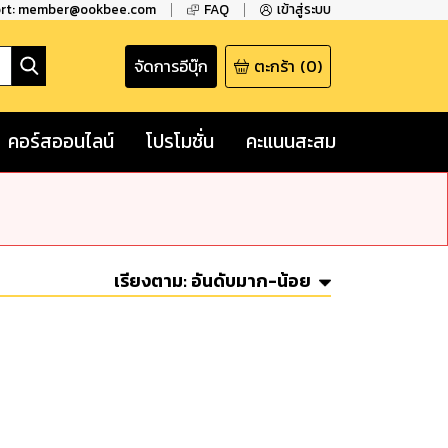
ort: member@ookbee.com
FAQ
เข้าสู่ระบบ
จัดการอีบุ๊ก
ตะกร้า
(
0
)
คอร์สออนไลน์
โปรโมชั่น
คะแนนสะสม
เรียงตาม:
อันดับมาก-น้อย