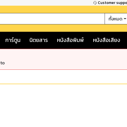
Customer supp
ทั้งหมด
การ์ตูน
นิตยสาร
หนังสือพิมพ์
หนังสือเสียง
nto