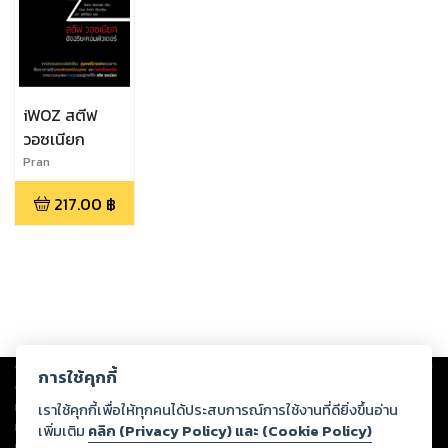
iWOZ สตีฟ
วอซเนียก
Pran
Publishing,Gina
217.00
฿
Smith,Steve
Wozniak
Copyright ©
2026
Storylog Co., Ltd. - สตอรี่ล็อกขอสงวนสิทธิ์ไม่รับผิดชอบ
การใช้คุกกี้
ต่อผลงานหรือเนื้อหาใดที่อัปโหลดผ่านเว็บไซต์และปรากฏว่าละเมิดสิทธิใน
ทรัพย์สินทางปัญญาของบุคคลอื่นหรือขัดต่อกฎหมายและศีลธรรม ดังนั้น ผู้อ่าน
เราใช้คุกกี้เพื่อให้ทุกคนได้ประสบการณ์การใช้งานที่ดียิ่งขึ้นอ่าน
ทุกท่านโปรดใช้วิจารณญาณในการกลั่นกรองด้วยตนเอง และหากท่านพบว่าส่วน
เพิ่มเติม
คลิก (Privacy Policy) และ (Cookie Policy)
หนึ่งส่วนใดขัดต่อกฎหมายและศีลธรรม กรุณาแจ้งมายังบริษัท เพื่อทีมงานจะได้