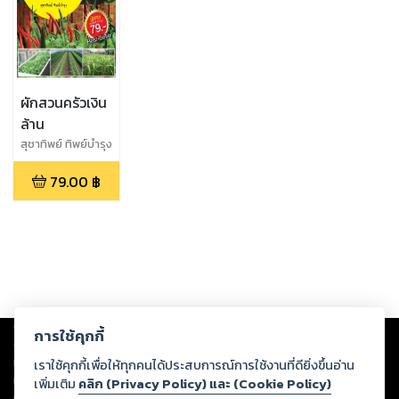
ผักสวนครัวเงิน
ล้าน
สุชาทิพย์ ทิพย์บำรุง
79.00
฿
Copyright ©
2026
Storylog Co., Ltd. - สตอรี่ล็อกขอสงวนสิทธิ์ไม่รับผิดชอบ
การใช้คุกกี้
ต่อผลงานหรือเนื้อหาใดที่อัปโหลดผ่านเว็บไซต์และปรากฏว่าละเมิดสิทธิใน
ทรัพย์สินทางปัญญาของบุคคลอื่นหรือขัดต่อกฎหมายและศีลธรรม ดังนั้น ผู้อ่าน
เราใช้คุกกี้เพื่อให้ทุกคนได้ประสบการณ์การใช้งานที่ดียิ่งขึ้นอ่าน
ทุกท่านโปรดใช้วิจารณญาณในการกลั่นกรองด้วยตนเอง และหากท่านพบว่าส่วน
เพิ่มเติม
คลิก (Privacy Policy) และ (Cookie Policy)
หนึ่งส่วนใดขัดต่อกฎหมายและศีลธรรม กรุณาแจ้งมายังบริษัท เพื่อทีมงานจะได้