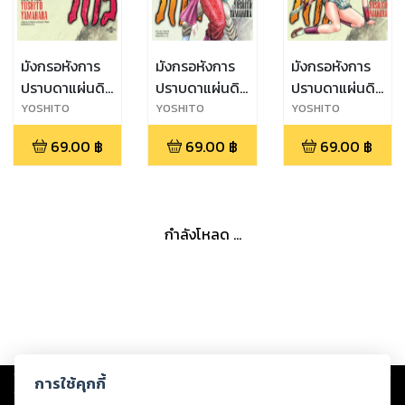
มังกรอหังการ
มังกรอหังการ
มังกรอหังการ
ปราบดาแผ่นดิน
ปราบดาแผ่นดิน
ปราบดาแผ่นดิน
เล่ม 4
เล่ม 3
เล่ม 2
YOSHITO
YOSHITO
YOSHITO
YAMAHARA
YAMAHARA
YAMAHARA
69.00
฿
69.00
฿
69.00
฿
กำลังโหลด ...
Copyright ©
2026
Storylog Co., Ltd. - สตอรี่ล็อกขอสงวนสิทธิ์ไม่รับผิดชอบ
การใช้คุกกี้
ต่อผลงานหรือเนื้อหาใดที่อัปโหลดผ่านเว็บไซต์และปรากฏว่าละเมิดสิทธิใน