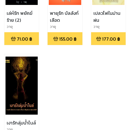
เล่ห์รัก พยัคฆ์
พายุรัก บัลลังก์
เปลวไฟในม่าน
ร้าย (2)
เลือด
ฝน
วายุ
วายุ
วายุ
71.00
฿
155.00
฿
177.00
฿
เงารักลุ่มน้ำไนล์
วายุ