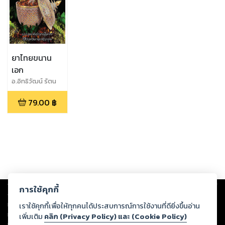
ยาไทยขนาน
เอก
อ.อิทธิวัฒน์ รัตน
พองบู่
79.00
฿
Copyright ©
2026
Storylog Co., Ltd. - สตอรี่ล็อกขอสงวนสิทธิ์ไม่รับผิดชอบ
การใช้คุกกี้
ต่อผลงานหรือเนื้อหาใดที่อัปโหลดผ่านเว็บไซต์และปรากฏว่าละเมิดสิทธิใน
ทรัพย์สินทางปัญญาของบุคคลอื่นหรือขัดต่อกฎหมายและศีลธรรม ดังนั้น ผู้อ่าน
เราใช้คุกกี้เพื่อให้ทุกคนได้ประสบการณ์การใช้งานที่ดียิ่งขึ้นอ่าน
ทุกท่านโปรดใช้วิจารณญาณในการกลั่นกรองด้วยตนเอง และหากท่านพบว่าส่วน
เพิ่มเติม
คลิก (Privacy Policy) และ (Cookie Policy)
หนึ่งส่วนใดขัดต่อกฎหมายและศีลธรรม กรุณาแจ้งมายังบริษัท เพื่อทีมงานจะได้