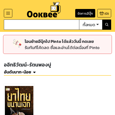
จัดการอีบุ๊ก
(
0
)
ทั้งหมด
โอนย้ายอีบุ๊กไป Pinto ได้แล้ววันนี้ กดเลย
รับทันทีโค้ดลด ซื้อและอ่านได้ต่อเนื่องที่ Pinto
ออิทธิวัฒน์-รัตนพองบู่
อันดับมาก-น้อย