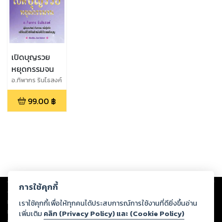
เปิดบุญรวย
หยุดกรรมจน
อ.ทิพากร รินไธสงค์
99.00
฿
Copyright ©
2026
Storylog Co., Ltd. - สตอรี่ล็อกขอสงวนสิทธิ์ไม่รับผิดชอบ
การใช้คุกกี้
ต่อผลงานหรือเนื้อหาใดที่อัปโหลดผ่านเว็บไซต์และปรากฏว่าละเมิดสิทธิใน
ทรัพย์สินทางปัญญาของบุคคลอื่นหรือขัดต่อกฎหมายและศีลธรรม ดังนั้น ผู้อ่าน
เราใช้คุกกี้เพื่อให้ทุกคนได้ประสบการณ์การใช้งานที่ดียิ่งขึ้นอ่าน
ทุกท่านโปรดใช้วิจารณญาณในการกลั่นกรองด้วยตนเอง และหากท่านพบว่าส่วน
เพิ่มเติม
คลิก (Privacy Policy) และ (Cookie Policy)
หนึ่งส่วนใดขัดต่อกฎหมายและศีลธรรม กรุณาแจ้งมายังบริษัท เพื่อทีมงานจะได้