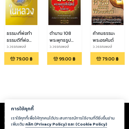
ธรรมะที่พ่อทำ
ตำนาน 108
คำคมธรรมะ
ธรรมดีที่พ่อ
พระพุทธรูป
พระอรหันต์
สอน
ศักดิ์สิทธิ์ใน
ว.วรรณพงษ์
ว.วรรณพงษ์
ว.วรรณพงษ์
เมืองไทย
79.00
฿
99.00
฿
79.00
฿
Copyright ©
2026
Storylog Co., Ltd. - สตอรี่ล็อกขอสงวนสิทธิ์ไม่รับผิดชอบ
การใช้คุกกี้
ต่อผลงานหรือเนื้อหาใดที่อัปโหลดผ่านเว็บไซต์และปรากฏว่าละเมิดสิทธิใน
ทรัพย์สินทางปัญญาของบุคคลอื่นหรือขัดต่อกฎหมายและศีลธรรม ดังนั้น ผู้อ่าน
เราใช้คุกกี้เพื่อให้ทุกคนได้ประสบการณ์การใช้งานที่ดียิ่งขึ้นอ่าน
ทุกท่านโปรดใช้วิจารณญาณในการกลั่นกรองด้วยตนเอง และหากท่านพบว่าส่วน
เพิ่มเติม
คลิก (Privacy Policy) และ (Cookie Policy)
หนึ่งส่วนใดขัดต่อกฎหมายและศีลธรรม กรุณาแจ้งมายังบริษัท เพื่อทีมงานจะได้