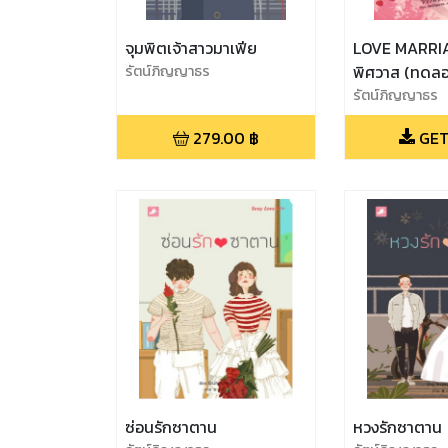
จุมพิตเจ้าสาวมาเฟีย
LOVE MARRIAG
รัตน์ภิญญาธร
พิศวาส (ทดลอ
รัตน์ภิญญาธร
279.00
฿
GET
ซ่อนรักซาตาน
หวงรักซาตาน