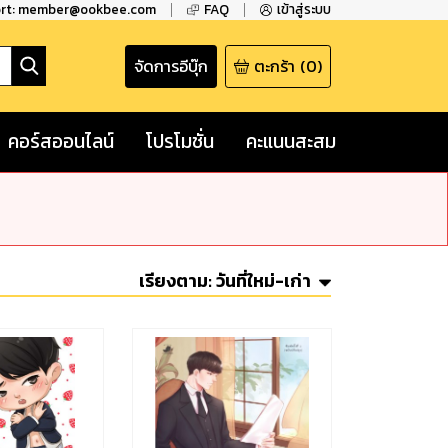
ort: member@ookbee.com
FAQ
เข้าสู่ระบบ
จัดการอีบุ๊ก
ตะกร้า
(
0
)
คอร์สออนไลน์
โปรโมชั่น
คะแนนสะสม
เรียงตาม:
วันที่ใหม่-เก่า