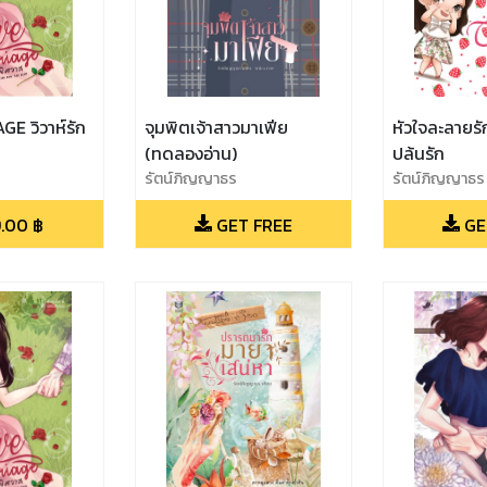
E วิวาห์รัก
จุมพิตเจ้าสาวมาเฟีย
หัวใจละลายรั
(ทดลองอ่าน)
ปล้นรัก
รัตน์ภิญญาธร
รัตน์ภิญญาธร
.00
฿
GET FREE
GE