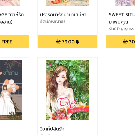
E วิวาห์รัก
ปรารถนารักมายาเสน่หา
SWEET SITU
งอ่าน)
รัตน์ภิญญาธร
มาพบคุณ
รัตน์ภิญญาธร
 FREE
79.00
฿
30
วิวาห์ปล้นรัก