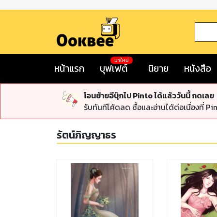
มาใหม่
หน้าแรก
บุฟเฟต์
นิยาย
หนังสือ
โอนย้ายอีบุ๊กไป Pinto ได้แล้ววันนี้ กดเลย
รับทันทีโค้ดลด ซื้อและอ่านได้ต่อเนื่องที่ Pi
รัตน์ภิญญาธร