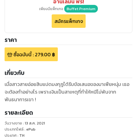
อ่านเล่มนี้ ฟรี!
เพียงมีแพ็กเกจ
Buffet Premium
สมัครแพ็กเกจ
ราคา
ซื้อฉบับนี้
:
279.00
฿
เกี่ยวกับ
เมื่อสาวสายอ่อยสิบแปดมงกุฎได้รับข้อเสนอของมาเฟียหนุ่ม เธอ
จะต้องทำอย่างไร เพราะเงินเป็นสาเหตุที่ทำให้หนีไม่พ้นจาก
พันธนาการเขา !
รายละเอียด
วันวางขาย
:
13 ส.ค. 2021
ประเภทไฟล์
:
ePub
ประเทศ
:
TH