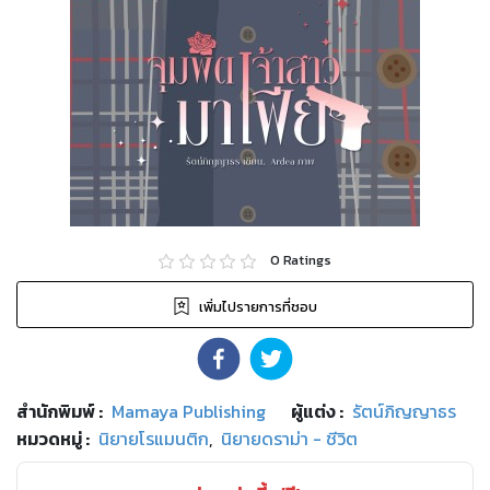
0
Ratings
เพิ่มไปรายการที่ชอบ
สำนักพิมพ์
:
Mamaya Publishing
ผู้แต่ง :
รัตน์ภิญญาธร
หมวดหมู่
:
นิยายโรแมนติก
,
นิยายดราม่า - ชีวิต