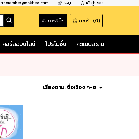
ort: member@ookbee.com
FAQ
เข้าสู่ระบบ
จัดการอีบุ๊ก
ตะกร้า
(
0
)
คอร์สออนไลน์
โปรโมชั่น
คะแนนสะสม
เรียงตาม:
ชื่อเรื่อง ก-ฮ