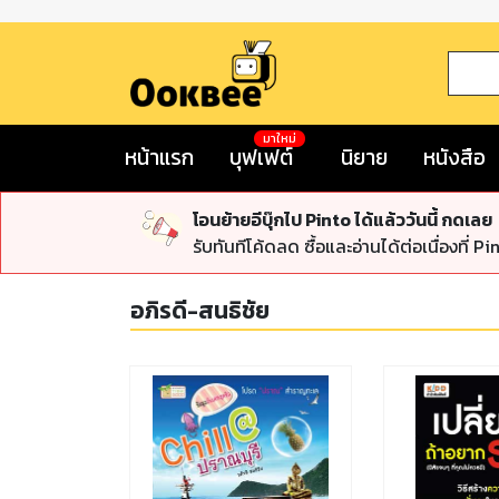
มาใหม่
หน้าแรก
บุฟเฟต์
นิยาย
หนังสือ
โอนย้ายอีบุ๊กไป Pinto ได้แล้ววันนี้ กดเลย
รับทันทีโค้ดลด ซื้อและอ่านได้ต่อเนื่องที่ Pi
อภิรดี-สนธิชัย