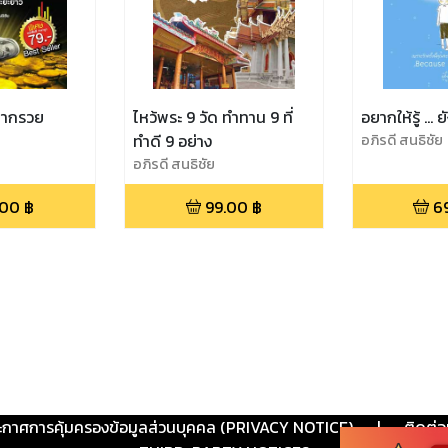
อยากรวย
ไหว้พระ 9 วัด ทำทาน 9 ที่
อยากให้รู้ ... 
ทำดี 9 อย่าง
อภิรดี สนธิชัย
อภิรดี สนธิชัย
.00
฿
99.00
฿
6
ะกาศการคุ้มครองข้อมูลส่วนบุคคล (PRIVACY NOTICE)
|
ติดต่อ