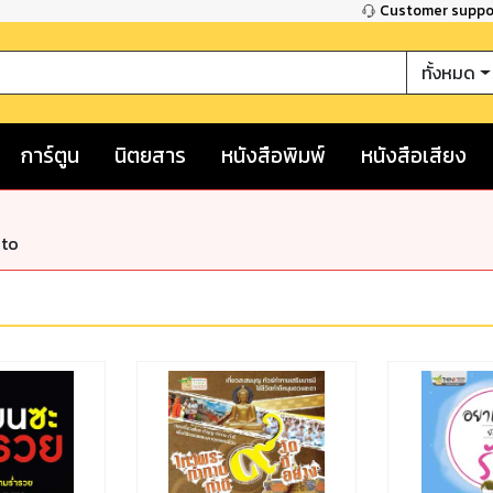
Customer supp
ทั้งหมด
การ์ตูน
นิตยสาร
หนังสือพิมพ์
หนังสือเสียง
nto