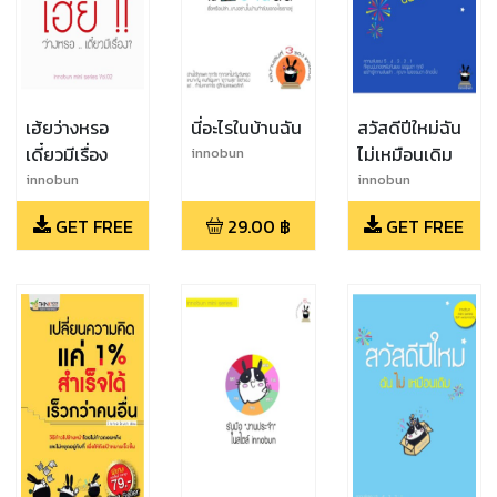
เฮ้ยว่างหรอ
นี่อะไรในบ้านฉัน
สวัสดีปีใหม่ฉัน
เดี๋ยวมีเรื่อง
ไม่เหมือนเดิม
innobun
innobun
innobun
GET FREE
29.00
฿
GET FREE