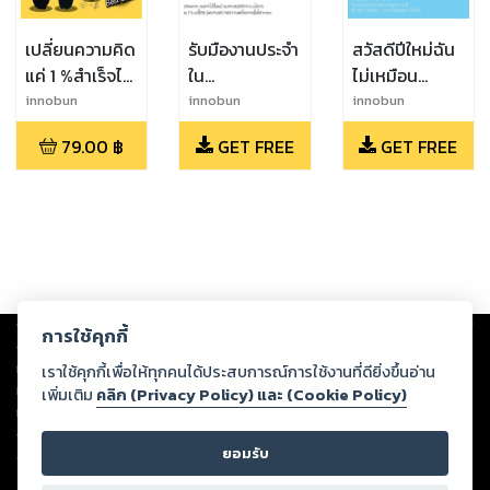
เปลี่ยนความคิด
รับมืองานประจำ
สวัสดีปีใหม่ฉัน
แค่ 1 %สำเร็จได้
ใน
ไม่เหมือน
เร็วกว่าคนอื่น
สไตล์innobun
เดิม(EditVersion)
innobun
innobun
innobun
79.00
฿
GET FREE
GET FREE
Copyright ©
2026
Storylog Co., Ltd. - สตอรี่ล็อกขอสงวนสิทธิ์ไม่รับผิดชอบ
การใช้คุกกี้
ต่อผลงานหรือเนื้อหาใดที่อัปโหลดผ่านเว็บไซต์และปรากฏว่าละเมิดสิทธิใน
ทรัพย์สินทางปัญญาของบุคคลอื่นหรือขัดต่อกฎหมายและศีลธรรม ดังนั้น ผู้อ่าน
เราใช้คุกกี้เพื่อให้ทุกคนได้ประสบการณ์การใช้งานที่ดียิ่งขึ้นอ่าน
ทุกท่านโปรดใช้วิจารณญาณในการกลั่นกรองด้วยตนเอง และหากท่านพบว่าส่วน
เพิ่มเติม
คลิก (Privacy Policy) และ (Cookie Policy)
หนึ่งส่วนใดขัดต่อกฎหมายและศีลธรรม กรุณาแจ้งมายังบริษัท เพื่อทีมงานจะได้
ดำเนินการในทันที ทั้งนี้ ทางสตอรี่ล็อกขอสงวนลิขสิทธิ์ตามพระราชบัญญัติ
ยอมรับ
ลิขสิทธิ์ พ.ศ. 2537 (ฉบับล่าสุด)