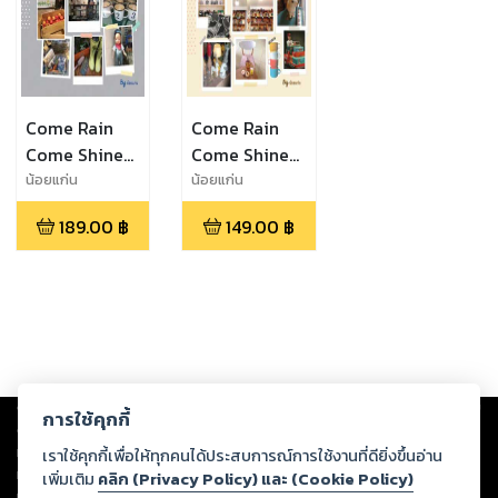
Come Rain
Come Rain
Come Shine
Come Shine
Tokyo
Singapore
น้อยแก่น
น้อยแก่น
189.00
฿
149.00
฿
Copyright ©
2026
Storylog Co., Ltd. - สตอรี่ล็อกขอสงวนสิทธิ์ไม่รับผิดชอบ
การใช้คุกกี้
ต่อผลงานหรือเนื้อหาใดที่อัปโหลดผ่านเว็บไซต์และปรากฏว่าละเมิดสิทธิใน
ทรัพย์สินทางปัญญาของบุคคลอื่นหรือขัดต่อกฎหมายและศีลธรรม ดังนั้น ผู้อ่าน
เราใช้คุกกี้เพื่อให้ทุกคนได้ประสบการณ์การใช้งานที่ดียิ่งขึ้นอ่าน
ทุกท่านโปรดใช้วิจารณญาณในการกลั่นกรองด้วยตนเอง และหากท่านพบว่าส่วน
เพิ่มเติม
คลิก (Privacy Policy) และ (Cookie Policy)
หนึ่งส่วนใดขัดต่อกฎหมายและศีลธรรม กรุณาแจ้งมายังบริษัท เพื่อทีมงานจะได้