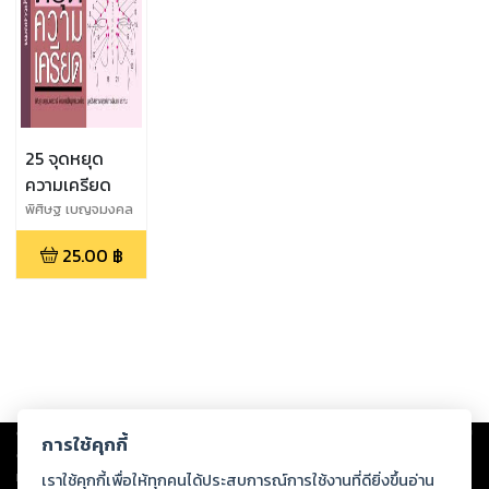
25 จุดหยุด
ความเครียด
พิศิษฐ เบญจมงคล
วารี โครงการฟื้นฟู
25.00
฿
การนวดไทย มูลนิธิ
สาธารณสุขกับการ
พัฒนา และคณะ
Copyright ©
2026
Storylog Co., Ltd. - สตอรี่ล็อกขอสงวนสิทธิ์ไม่รับผิดชอบ
การใช้คุกกี้
ต่อผลงานหรือเนื้อหาใดที่อัปโหลดผ่านเว็บไซต์และปรากฏว่าละเมิดสิทธิใน
ทรัพย์สินทางปัญญาของบุคคลอื่นหรือขัดต่อกฎหมายและศีลธรรม ดังนั้น ผู้อ่าน
เราใช้คุกกี้เพื่อให้ทุกคนได้ประสบการณ์การใช้งานที่ดียิ่งขึ้นอ่าน