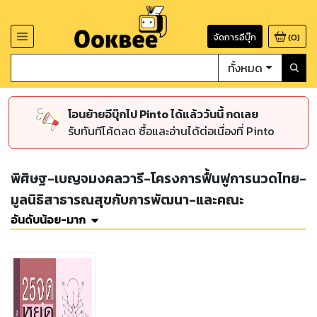
จัดการอีบุ๊ก
(
0
)
ทั้งหมด
โอนย้ายอีบุ๊กไป Pinto ได้แล้ววันนี้ กดเลย
รับทันทีโค้ดลด ซื้อและอ่านได้ต่อเนื่องที่ Pinto
พิศิษฐ-เบญจมงคลวารี-โครงการฟื้นฟูการนวดไทย-
มูลนิธิสาธารณสุขกับการพัฒนา-และคณะ
อันดับน้อย-มาก