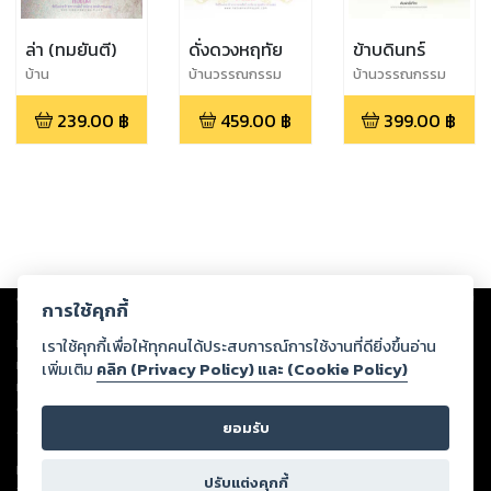
ล่า (ทมยันตี)
ดั่งดวงหฤทัย
ข้าบดินทร์
บ้าน
บ้านวรรณกรรม
บ้านวรรณกรรม
วรรณกรรม,ทมยัน
239.00
฿
459.00
฿
399.00
฿
ตี
Copyright ©
2026
Storylog Co., Ltd. - สตอรี่ล็อกขอสงวนสิทธิ์ไม่รับผิดชอบ
การใช้คุกกี้
ต่อผลงานหรือเนื้อหาใดที่อัปโหลดผ่านเว็บไซต์และปรากฏว่าละเมิดสิทธิใน
ทรัพย์สินทางปัญญาของบุคคลอื่นหรือขัดต่อกฎหมายและศีลธรรม ดังนั้น ผู้อ่าน
เราใช้คุกกี้เพื่อให้ทุกคนได้ประสบการณ์การใช้งานที่ดียิ่งขึ้นอ่าน
ทุกท่านโปรดใช้วิจารณญาณในการกลั่นกรองด้วยตนเอง และหากท่านพบว่าส่วน
เพิ่มเติม
คลิก (Privacy Policy) และ (Cookie Policy)
หนึ่งส่วนใดขัดต่อกฎหมายและศีลธรรม กรุณาแจ้งมายังบริษัท เพื่อทีมงานจะได้
ดำเนินการในทันที ทั้งนี้ ทางสตอรี่ล็อกขอสงวนลิขสิทธิ์ตามพระราชบัญญัติ
ยอมรับ
ลิขสิทธิ์ พ.ศ. 2537 (ฉบับล่าสุด)
For support: member@ookbee.com
ปรับแต่งคุกกี้