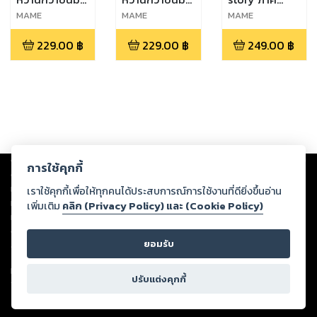
ผมนี่แหละ เล่ม 1
ผมนี่แหละ เล่ม
พิเศษ...
MAME
MAME
MAME
2
อาถรรพ์ 7 ปี
229.00
฿
229.00
฿
249.00
฿
Copyright ©
2026
Storylog Co., Ltd. - สตอรี่ล็อกขอสงวนสิทธิ์ไม่รับผิดชอบ
การใช้คุกกี้
ต่อผลงานหรือเนื้อหาใดที่อัปโหลดผ่านเว็บไซต์และปรากฏว่าละเมิดสิทธิใน
ทรัพย์สินทางปัญญาของบุคคลอื่นหรือขัดต่อกฎหมายและศีลธรรม ดังนั้น ผู้อ่าน
เราใช้คุกกี้เพื่อให้ทุกคนได้ประสบการณ์การใช้งานที่ดียิ่งขึ้นอ่าน
ทุกท่านโปรดใช้วิจารณญาณในการกลั่นกรองด้วยตนเอง และหากท่านพบว่าส่วน
เพิ่มเติม
คลิก (Privacy Policy) และ (Cookie Policy)
หนึ่งส่วนใดขัดต่อกฎหมายและศีลธรรม กรุณาแจ้งมายังบริษัท เพื่อทีมงานจะได้
ดำเนินการในทันที ทั้งนี้ ทางสตอรี่ล็อกขอสงวนลิขสิทธิ์ตามพระราชบัญญัติ
ยอมรับ
ลิขสิทธิ์ พ.ศ. 2537 (ฉบับล่าสุด)
For support: member@ookbee.com
ปรับแต่งคุกกี้
Version
1.3.17