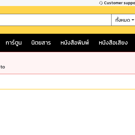
Customer supp
ทั้งหมด
การ์ตูน
นิตยสาร
หนังสือพิมพ์
หนังสือเสียง
nto