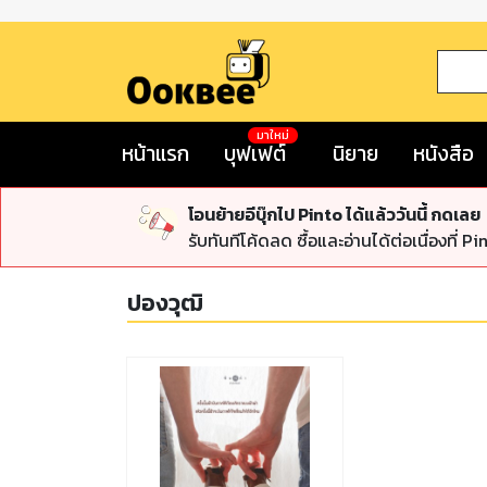
มาใหม่
หน้าแรก
บุฟเฟต์
นิยาย
หนังสือ
โอนย้ายอีบุ๊กไป Pinto ได้แล้ววันนี้ กดเลย
รับทันทีโค้ดลด ซื้อและอ่านได้ต่อเนื่องที่ Pi
ปองวุฒิ