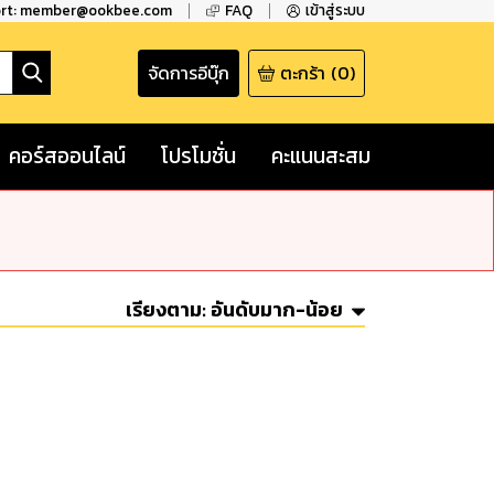
ort: member@ookbee.com
FAQ
เข้าสู่ระบบ
จัดการอีบุ๊ก
ตะกร้า
(
0
)
คอร์สออนไลน์
โปรโมชั่น
คะแนนสะสม
เรียงตาม:
อันดับมาก-น้อย