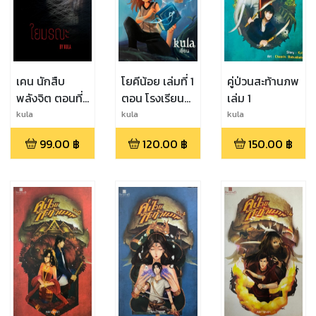
เคน นักสืบ
โยคีน้อย เล่มที่ 1
คู่ป่วนสะท้านภพ
พลังจิต ตอนที่ 1
ตอน โรงเรียน
เล่ม 1
ใยมรณะ
ไสยศาสตร์
kula
kula
kula
99.00
฿
120.00
฿
150.00
฿