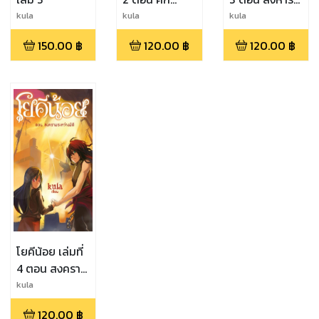
คัมภีร์ไตรเพท
จอมมาร
kula
kula
kula
150.00
฿
120.00
฿
120.00
฿
โยคีน้อย เล่มที่
4 ตอน สงคราม
ระหว่างมิติ
kula
120.00
฿