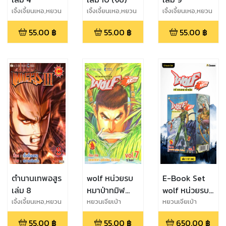
เจิ้งเจี้ยนเหอ,หยวน
เจิ้งเจี้ยนเหอ,หยวน
เจิ้งเจี้ยนเหอ,หยวน
เจียเป่า
เจียเป่า
เจียเป่า
55.00
฿
55.00
฿
55.00
฿
ตำนานเทพอสูร
wolf หน่วยรบ
E-Book Set
เล่ม 8
หมาป่าทมิฬ
wolf หน่วยรบ
เล่ม 7
หมาป่าทมิฬ
เจิ้งเจี้ยนเหอ,หยวน
หยวนเจียเป่า
หยวนเจียเป่า
เจียเป่า
เล่ม 1-17 (จบ)
55.00
฿
55.00
฿
650.00
฿