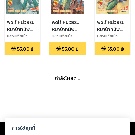
wolf หน่วยรบ
wolf หน่วยรบ
wolf หน่วยรบ
หมาป่าทมิฬ
หมาป่าทมิฬ
หมาป่าทมิฬ
เล่ม 4
เล่ม 3
เล่ม 2
หยวนเจียเป่า
หยวนเจียเป่า
หยวนเจียเป่า
55.00
฿
55.00
฿
55.00
฿
กำลังโหลด ...
Copyright ©
2026
Storylog Co., Ltd. - สตอรี่ล็อกขอสงวนสิทธิ์ไม่รับผิดชอบ
การใช้คุกกี้
ต่อผลงานหรือเนื้อหาใดที่อัปโหลดผ่านเว็บไซต์และปรากฏว่าละเมิดสิทธิใน