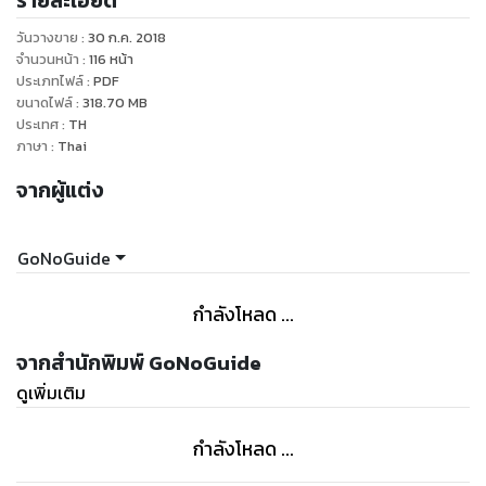
รายละเอียด
Dresden อาจจะโนเนมสำหรับคนส่วนใหญ่ เป็นพื้นที่ตรงนี้มีทั้ง
วันวางขาย
:
30 ก.ค. 2018
ธรรมชาติและปราสาทมากมาย คุ้มค่าที่จะมาพักซัก 2-3 คืน หรือ
จำนวนหน้า
:
116
หน้า
มากกว่า ถ้าชอบประเทศเยอรมนี
ประเภทไฟล์
:
PDF
ขนาดไฟล์
:
318.70
MB
ประเทศ
:
TH
ภาษา
:
Thai
คุยกันก่อนซื้อ
จากผู้แต่ง
- ซีซั่นนี้จะรีวิวแยกเป็นเล่ม แยกเป็นเรื่องๆนะ เพื่อความสะดวกใน
การอ่าน และค้นหา ซื้อเฉพาะเมืองที่จะไปได้
- สรุปข้อมูลให้ผู้อ่านนำไปใช้งานได้จริง แบบภาพรวม เข้าใจง่าย
GoNoGuide
- คัดแบบเนื้อๆ นำไปใช้เป็นคู่มือตอนเที่ยวจริงได้เลย หรือจะอ่าน
เป็นไอเดีย เพื่อวางแผนเที่ยวของตัวเองก็ได้
กำลังโหลด ...
- ไม่มีบ่น ไม่มีน้ำ ไม่มีนิยาย มีแต่เนื้อเน้นๆ คัดๆ อธิบายด้วยรูป
ขยายความแบบเข้าใจง๊ายง่าย
จากสำนักพิมพ์ GoNoGuide
- ออกแบบมาใช้กับมือถือ แท็บเล็ต ตัวอักษรใหญ่ ไม่ต้องขยาย
ดูเพิ่มเติม
- ดูหัวข้อที่ตัวอย่างหนังสือนะคะ แต่จะหนักไปทางรูปค่ะ
กำลังโหลด ...