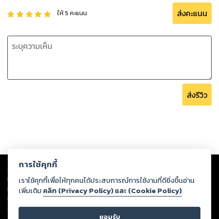
ส่งคะแนน
ให้
5
คะแนน
ส่งรีวิว
Copyright ©
2026
Storylog Co., Ltd. - สตอรี่ล็อกขอสงวนสิทธิ์ไม่รับผิดชอบ
การใช้คุกกี้
ต่อผลงานหรือเนื้อหาใดที่อัปโหลดผ่านเว็บไซต์และปรากฏว่าละเมิดสิทธิใน
ทรัพย์สินทางปัญญาของบุคคลอื่นหรือขัดต่อกฎหมายและศีลธรรม ดังนั้น ผู้อ่าน
เราใช้คุกกี้เพื่อให้ทุกคนได้ประสบการณ์การใช้งานที่ดียิ่งขึ้นอ่าน
ทุกท่านโปรดใช้วิจารณญาณในการกลั่นกรองด้วยตนเอง และหากท่านพบว่าส่วน
เพิ่มเติม
คลิก (Privacy Policy) และ (Cookie Policy)
หนึ่งส่วนใดขัดต่อกฎหมายและศีลธรรม กรุณาแจ้งมายังบริษัท เพื่อทีมงานจะได้
ดำเนินการในทันที ทั้งนี้ ทางสตอรี่ล็อกขอสงวนลิขสิทธิ์ตามพระราชบัญญัติ
ยอมรับ
ลิขสิทธิ์ พ.ศ. 2537 (ฉบับล่าสุด)