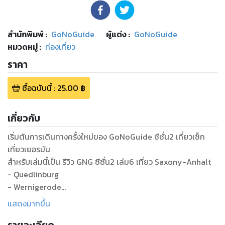
สำนักพิมพ์
:
GoNoGuide
ผู้แต่ง :
GoNoGuide
หมวดหมู่
:
ท่องเที่ยว
ราคา
ซื้อฉบับนี้
:
25.00
฿
เกี่ยวกับ
เริ่มต้นการเดินทางครั้งใหม่ของ GoNoGuide ซีซั่น2 เที่ยวเช็ก
เที่ยวเยอรมัน
สำหรับเล่มนี้เป็น รีวิว GNG ซีซั่น2 เล่ม6 เที่ยว Saxony-Anhalt
- Quedlinburg
- Wernigerode
- Magdeburg (เมืองหลวงของรัฐ Saxony-Anhalt)
แสดงมากขึ้น
รัฐ Saxony-Anhalt เป็นรัฐหนึ่งในประเทศเยอรมนี ใกล้ๆ