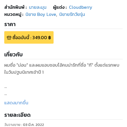
สำนักพิมพ์
:
นายละมุน
ผู้แต่ง :
Cloudberry
หมวดหมู่
:
นิยาย Boy Love
,
นิยายรักวัยรุ่น
ราคา
ซื้อฉบับนี้
:
349.00
฿
เกี่ยวกับ
ผมชื่อ "ม่อน" และผมแอบชอบไอ้คนน่ารักที่ชื่อ "กี" ตั้งแต่แรกพบ
ในวันปฐมนิเทศเข้าปี 1
...
.....
แสดงมากขึ้น
รายละเอียด
รู้ตัวอีกที ไอ้ม่อนได้คนที่ชอบมาเป็นเพื่อนเฉย
วันวางขาย
:
03 มี.ค. 2022