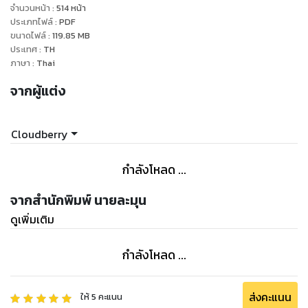
....
จำนวนหน้า
:
514
หน้า
ประเภทไฟล์
:
PDF
ขนาดไฟล์
:
119.85
MB
.
ประเทศ
:
TH
ภาษา
:
Thai
..
จากผู้แต่ง
...
Cloudberry
แต่คือผมไม่อยากเป็น(แค่)เพื่อนกับมันอ่ะ! ผมอยากเป็นแฟนนนน
กำลังโหลด ...
การจีบแบบเนียนๆ ทำห่วงใย ใส่ใจเป็นพิเศษจึงเริ่มขึ้น
จากสำนักพิมพ์ นายละมุน
ดูเพิ่มเติม
กำลังโหลด ...
ส่งคะแนน
ให้
5
คะแนน