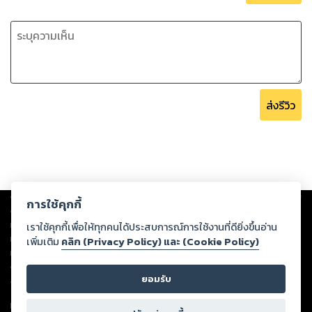
ส่งรีวิว
Copyright ©
2026
Storylog Co., Ltd. - สตอรี่ล็อกขอสงวนสิทธิ์ไม่รับผิดชอบ
การใช้คุกกี้
ต่อผลงานหรือเนื้อหาใดที่อัปโหลดผ่านเว็บไซต์และปรากฏว่าละเมิดสิทธิใน
ทรัพย์สินทางปัญญาของบุคคลอื่นหรือขัดต่อกฎหมายและศีลธรรม ดังนั้น ผู้อ่าน
เราใช้คุกกี้เพื่อให้ทุกคนได้ประสบการณ์การใช้งานที่ดียิ่งขึ้นอ่าน
ทุกท่านโปรดใช้วิจารณญาณในการกลั่นกรองด้วยตนเอง และหากท่านพบว่าส่วน
เพิ่มเติม
คลิก (Privacy Policy) และ (Cookie Policy)
หนึ่งส่วนใดขัดต่อกฎหมายและศีลธรรม กรุณาแจ้งมายังบริษัท เพื่อทีมงานจะได้
ดำเนินการในทันที ทั้งนี้ ทางสตอรี่ล็อกขอสงวนลิขสิทธิ์ตามพระราชบัญญัติ
ยอมรับ
ลิขสิทธิ์ พ.ศ. 2537 (ฉบับล่าสุด)
For support: member@ookbee.com