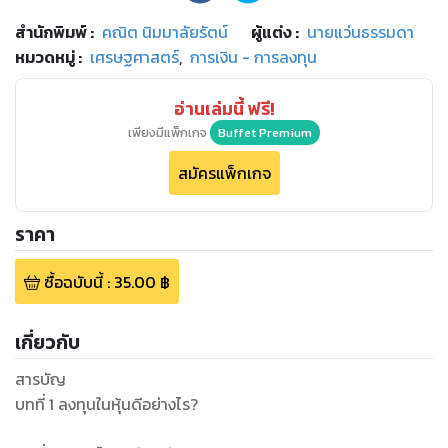
สำนักพิมพ์
:
คณิต นิมมาลัยรัตน์
ผู้แต่ง :
นายแว่นธรรมดา
หมวดหมู่
:
เศรษฐศาสตร์
,
การเงิน - การลงทุน
อ่านเล่มนี้ ฟรี!
เพียงมีแพ็กเกจ
Buffet Premium
สมัครแพ็กเกจ
ราคา
ซื้อฉบับนี้
:
35.00
฿
เกี่ยวกับ
สารบัญ
บทที่ 1 ลงทุนในหุ้นดีอย่างไร?