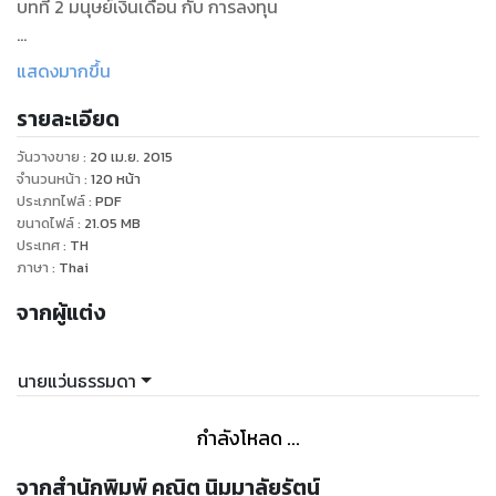
บทที่ 2 มนุษย์เงินเดือน กับ การลงทุน
บทที่ 3 เริ่มต้นลงทุนในหุ้นต้องทำอย่างไรบ้าง?
แสดงมากขึ้น
รายละเอียด
บทที่ 4 หุ้นมีกี่ประเภท?
วันวางขาย
:
20 เม.ย. 2015
บทที่ 5 จัดพอร์ตหุ้นอย่างไรจึงจะประสบความสำเร็จในระยะยาว?
จำนวนหน้า
:
120
หน้า
ประเภทไฟล์
:
PDF
ขนาดไฟล์
:
21.05
MB
ประเทศ
:
TH
ภาษา
:
Thai
จากผู้แต่ง
นายแว่นธรรมดา
กำลังโหลด ...
จากสำนักพิมพ์ คณิต นิมมาลัยรัตน์