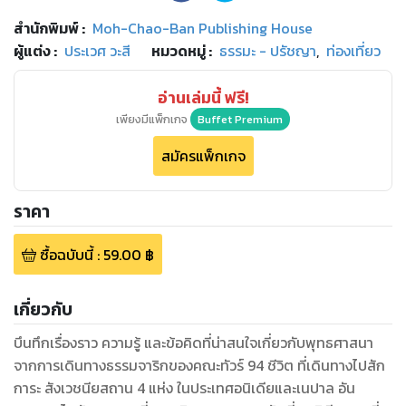
สำนักพิมพ์
:
Moh-Chao-Ban Publishing House
ผู้แต่ง :
ประเวศ วะสี
หมวดหมู่
:
ธรรมะ - ปรัชญา
,
ท่องเที่ยว
อ่านเล่มนี้ ฟรี!
เพียงมีแพ็กเกจ
Buffet Premium
สมัครแพ็กเกจ
ราคา
ซื้อฉบับนี้
:
59.00
฿
เกี่ยวกับ
บึนทึกเรื่องราว ความรู้ และข้อคิดที่น่าสนใจเกี่ยวกับพุทธศาสนา
จากการเดินทางธรรมจาริกของคณะทัวร์ 94 ชีวิต ที่เดินทางไปสัก
การะ สังเวชนียสถาน 4 แห่ง ในประเทศอนิเดียและเนปาล อัน