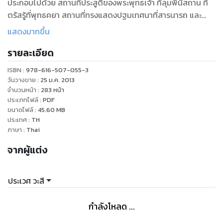
ประกอบไปด้วย สถานที่ประสูติของพระพุทธเจ้า ที่ลุมพินีสถาน ที่
ตรัสรู้ที่พุทธคยา สถานที่ทรงแสดงปฐมเทศนาที่สารนารถ และ
สถานที่ดับขันธปรินิพพานที่กุสินารา ร่วมท่องแดนอันเป็น แหล่ง
แสดงมากขึ้น
กำเนิดแห่งพุทธศาสนา และแหล่งอารยธรรมอันแปลกตา ได้จาก
รายละเอียด
หนังสือเล่มนี้
ISBN :
978-616-507-055-3
วันวางขาย
:
25 ม.ค. 2013
จำนวนหน้า
:
283
หน้า
ประเภทไฟล์
:
PDF
ขนาดไฟล์
:
45.60
MB
ประเทศ
:
TH
ภาษา
:
Thai
จากผู้แต่ง
ประเวศ วะสี
กำลังโหลด ...