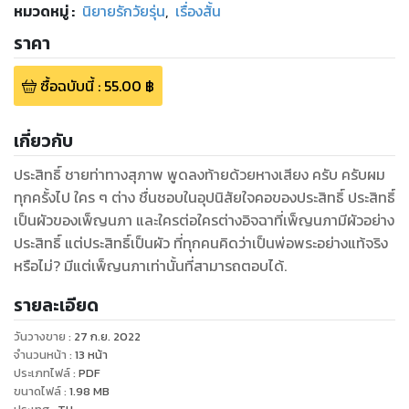
หมวดหมู่
:
นิยายรักวัยรุ่น
,
เรื่องสั้น
ราคา
ซื้อฉบับนี้
:
55.00
฿
เกี่ยวกับ
ประสิทธิ์ ชายท่าทางสุภาพ พูดลงท้ายด้วยหางเสียง ครับ ครับผม
ทุกครั้งไป ใคร ๆ ต่าง ชื่นชอบในอุปนิสัยใจคอของประสิทธิ์ ประสิทธิ์
เป็นผัวของเพ็ญนภา และใครต่อใครต่างอิจฉาที่เพ็ญนภามีผัวอย่าง
ประสิทธิ์ แต่ประสิทธิ์เป็นผัว ที่ทุกคนคิดว่าเป็นพ่อพระอย่างแท้จริง
หรือไม่? มีแต่เพ็ญนภาเท่านั้นที่สามารถตอบได้.
รายละเอียด
วันวางขาย
:
27 ก.ย. 2022
จำนวนหน้า
:
13
หน้า
ประเภทไฟล์
:
PDF
ขนาดไฟล์
:
1.98
MB