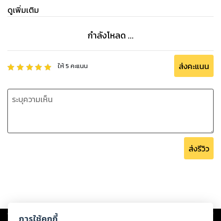
ดูเพิ่มเติม
กำลังโหลด ...
ส่งคะแนน
ให้
5
คะแนน
ส่งรีวิว
Copyright ©
2026
Storylog Co., Ltd. - สตอรี่ล็อกขอสงวนสิทธิ์ไม่รับผิดชอบ
การใช้คุกกี้