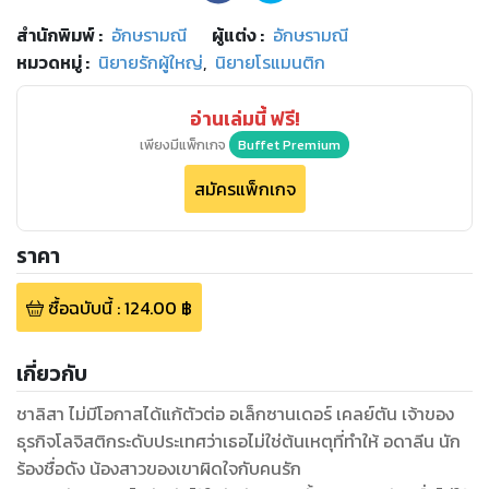
สำนักพิมพ์
:
อักษรามณี
ผู้แต่ง :
อักษรามณี
หมวดหมู่
:
นิยายรักผู้ใหญ่
,
นิยายโรแมนติก
อ่านเล่มนี้ ฟรี!
เพียงมีแพ็กเกจ
Buffet Premium
สมัครแพ็กเกจ
ราคา
ซื้อฉบับนี้
:
124.00
฿
เกี่ยวกับ
ชาลิสา ไม่มีโอกาสได้แก้ตัวต่อ อเล็กซานเดอร์ เคลย์ตัน เจ้าของ
ธุรกิจโลจิสติกระดับประเทศว่าเธอไม่ใช่ต้นเหตุที่ทำให้ อดาลีน นัก
ร้องชื่อดัง น้องสาวของเขาผิดใจกับคนรัก