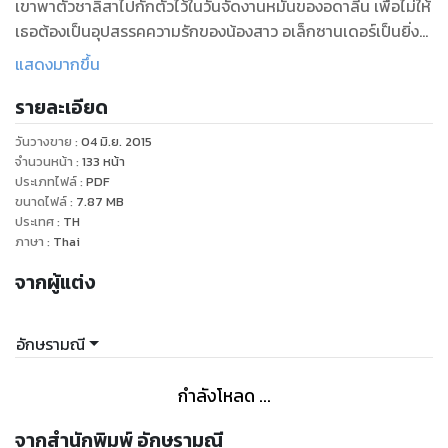
เขาพาตัวชาลิสาไปกักตัวไว้ในวันจัดงานหมั้นของอดาลีน เพื่อไม่ให้
เธอต้องเป็นอุปสรรคความรักของน้องสาว อเล็กซานเดอร์เป็นยิ่ง
กว่าจอมอสูร เขาแสดงความเกลียดชังต่อเธอสารพัด เห็นเธอเป็น
แสดงมากขึ้น
แค่แดนเซอร์ เต้นกินรำกินและคิดว่าเธอเป็นผู้หญิงร้อยเล่ห์เจ้า
รายละเอียด
มารยา แต่เพราะความดื้อดึงดัน ทำให้เขาลงทัณฑ์เธอเป็นเชลย
เสน่หา
วันวางขาย
:
04 มิ.ย. 2015
หากก็ไม่อาจปฏิเสธหัวใจตัวเองได้เลยว่า เธอทำให้เขาหวั่นไหวแค่
จำนวนหน้า
:
133
หน้า
ไหนยามได้อยู่ใกล้ชิด
ประเภทไฟล์
:
PDF
ขนาดไฟล์
:
7.87
MB
“อเล็กซานเดอร์...ปล่อยนะ...ฉันเกลียดคุณ...อา...ปล่อยฉัน”
ประเทศ
:
TH
ไม่ว่ามันจะเป็นความตั้งใจหรือไม่ตั้งใจแต่ร่างกายของเธอก็ได้
ภาษา
:
Thai
ปล่อยให้ทุกอย่างเกิดขึ้นในบัดนี้แล้ว นั่นคือความรู้สึกหวั่นหวาม
จากผู้แต่ง
และรุ่มร้อนที่เธอไม่ปรารถนา มันรุมเร้าเธอตลอดเวลาที่ปากและผิว
สากหนาของเขาเสียดสีกับตัวเธอ
ช่างน่าอับอายอะไรอย่างนี้...ชาลิสาอยากจะตายไปเสียให้ได้ ร่างกาย
อักษรามณี
ของเธอกำลังจะเปลือยเปล่าหมดจดต่อหน้าเขา
อเล็กซานเดอร์ เคลย์ตัน
กำลังโหลด ...
ผู้ชายที่สาบานได้ว่าเธอเกลียดเขามากที่สุดในโลก
จากสำนักพิมพ์ อักษรามณี