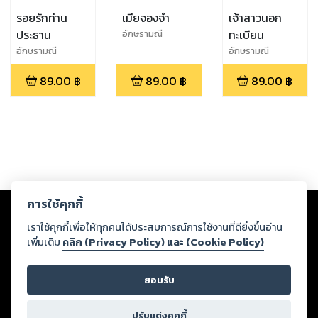
รอยรักท่าน
เมียจองจำ
เจ้าสาวนอก
ประธาน
ทะเบียน
อักษรามณี
อักษรามณี
อักษรามณี
89.00
฿
89.00
฿
89.00
฿
Copyright ©
2026
Storylog Co., Ltd. - สตอรี่ล็อกขอสงวนสิทธิ์ไม่รับผิดชอบ
การใช้คุกกี้
ต่อผลงานหรือเนื้อหาใดที่อัปโหลดผ่านเว็บไซต์และปรากฏว่าละเมิดสิทธิใน
ทรัพย์สินทางปัญญาของบุคคลอื่นหรือขัดต่อกฎหมายและศีลธรรม ดังนั้น ผู้อ่าน
เราใช้คุกกี้เพื่อให้ทุกคนได้ประสบการณ์การใช้งานที่ดียิ่งขึ้นอ่าน
ทุกท่านโปรดใช้วิจารณญาณในการกลั่นกรองด้วยตนเอง และหากท่านพบว่าส่วน
เพิ่มเติม
คลิก (Privacy Policy) และ (Cookie Policy)
หนึ่งส่วนใดขัดต่อกฎหมายและศีลธรรม กรุณาแจ้งมายังบริษัท เพื่อทีมงานจะได้
ดำเนินการในทันที ทั้งนี้ ทางสตอรี่ล็อกขอสงวนลิขสิทธิ์ตามพระราชบัญญัติ
ยอมรับ
ลิขสิทธิ์ พ.ศ. 2537 (ฉบับล่าสุด)
For support: member@ookbee.com
ปรับแต่งคุกกี้