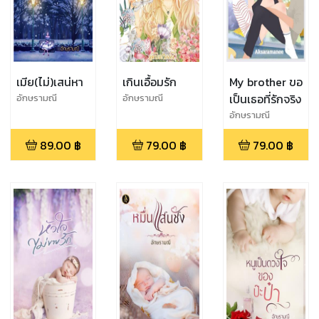
เมีย(ไม่)เสน่หา
เกินเอื้อมรัก
My brother ขอ
เป็นเธอที่รักจริง
อักษรามณี
อักษรามณี
อักษรามณี
89.00
฿
79.00
฿
79.00
฿