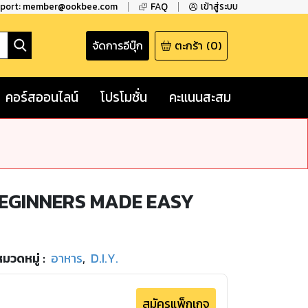
pport: member@ookbee.com
FAQ
เข้าสู่ระบบ
จัดการอีบุ๊ก
ตะกร้า
(
0
)
คอร์สออนไลน์
โปรโมชั่น
คะแนนสะสม
EGINNERS MADE EASY
หมวดหมู่
:
อาหาร
,
D.I.Y.
สมัครแพ็กเกจ