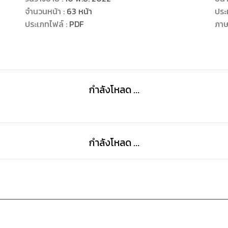
จำนวนหน้า
:
63
หน้า
ประ
• Meatloaf is a dish of ground meat that has bee
ประเภทไฟล์
:
PDF
ภา
and formed into the condition from your loaf, aft
greatest condition is possibly hand-formed after
cooking it inside a loaf frying pan
กำลังโหลด ...
• The cooked meatloaf may be sliced like a loaf o
may certainly become dried up, various methods c
like mixing in breads crumbs and egg, covering thi
enhancing ingredients in the mixture.
กำลังโหลด ...