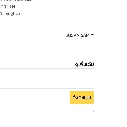
เทศ
:
TH
n combined with many other ingredients
ษา
:
English
er that baked or smoked. The very
 a baking holder, or pan-formed simply by
SUSAN SAM
f bread to create person portions. This
an be found to maintain the dish damp,
ดูเพิ่มเติม
s with sauce, wrap this, or using moisture-
ส่งคะแนน