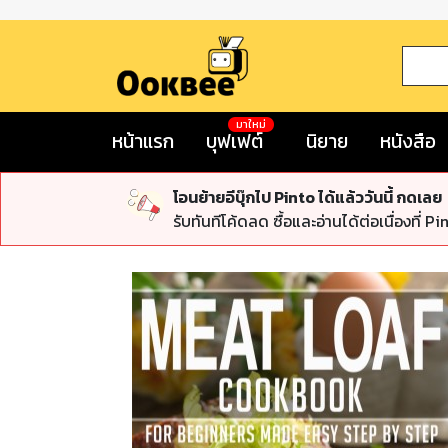
มาใหม่
หน้าแรก
บุฟเฟต์
นิยาย
หนังสือ
โอนย้ายอีบุ๊กไป Pinto ได้แล้ววันนี้ กดเลย
รับทันทีโค้ดลด ซื้อและอ่านได้ต่อเนื่องที่ Pi