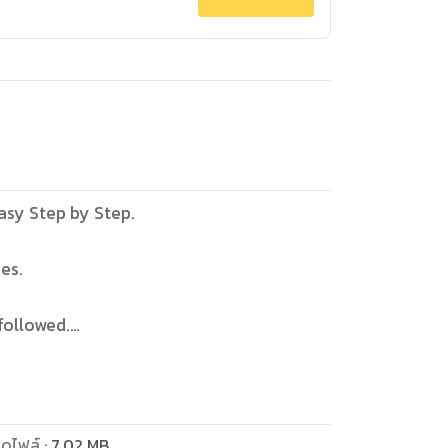
asy Step by Step.
es.
followed.
happy.
family and friends.
ดไฟล์
:
7.02
MB