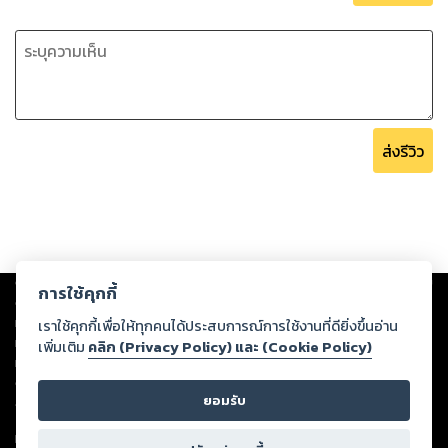
ส่งรีวิว
Copyright ©
2026
Storylog Co., Ltd. - สตอรี่ล็อกขอสงวนสิทธิ์ไม่รับผิดชอบ
การใช้คุกกี้
ต่อผลงานหรือเนื้อหาใดที่อัปโหลดผ่านเว็บไซต์และปรากฏว่าละเมิดสิทธิใน
ทรัพย์สินทางปัญญาของบุคคลอื่นหรือขัดต่อกฎหมายและศีลธรรม ดังนั้น ผู้อ่าน
เราใช้คุกกี้เพื่อให้ทุกคนได้ประสบการณ์การใช้งานที่ดียิ่งขึ้นอ่าน
ทุกท่านโปรดใช้วิจารณญาณในการกลั่นกรองด้วยตนเอง และหากท่านพบว่าส่วน
เพิ่มเติม
คลิก (Privacy Policy) และ (Cookie Policy)
หนึ่งส่วนใดขัดต่อกฎหมายและศีลธรรม กรุณาแจ้งมายังบริษัท เพื่อทีมงานจะได้
ดำเนินการในทันที ทั้งนี้ ทางสตอรี่ล็อกขอสงวนลิขสิทธิ์ตามพระราชบัญญัติ
ยอมรับ
ลิขสิทธิ์ พ.ศ. 2537 (ฉบับล่าสุด)
For support: member@ookbee.com