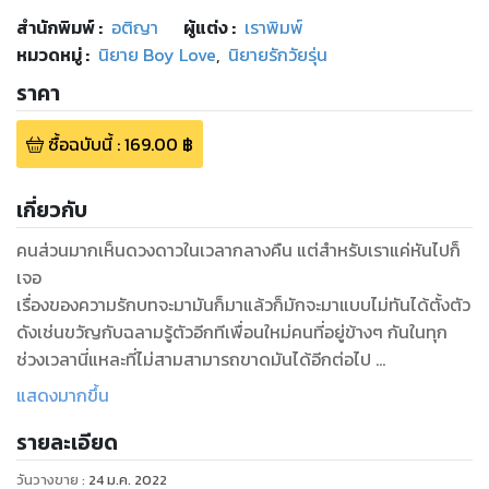
สำนักพิมพ์
:
อติญา
ผู้แต่ง :
เราพิมพ์
หมวดหมู่
:
นิยาย Boy Love
,
นิยายรักวัยรุ่น
ราคา
ซื้อฉบับนี้
:
169.00
฿
เกี่ยวกับ
คนส่วนมากเห็นดวงดาวในเวลากลางคืน แต่สำหรับเราแค่หันไปก็
เจอ
เรื่องของความรักบทจะมามันก็มาแล้วก็มักจะมาแบบไม่ทันได้ตั้งตัว
ดังเช่นขวัญกับฉลามรู้ตัวอีกทีเพื่อนใหม่คนที่อยู่ข้างๆ กันในทุก
ช่วงเวลานี่แหละที่ไม่สามสามารถขาดมันได้อีกต่อไป
ซึ่งการมีอยู่ของความรักนั้นมันก็ไม่ต่างจากการมีอยู่ของดวงดาว
แสดงมากขึ้น
บนท้องฟ้าที่แม้จะไม่ได้มองเห็นอยู่ตลอดเวลาแต่เราต่างก็รู้ว่าถ้า
รายละเอียด
วันวางขาย
:
24 ม.ค. 2022