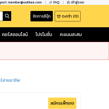
pport: member@ookbee.com
FAQ
เข้าสู่ระบบ
จัดการอีบุ๊ก
ตะกร้า
(
0
)
คอร์สออนไลน์
โปรโมชั่น
คะแนนสะสม
ร์สายอาชีพ
สมัครแพ็กเกจ