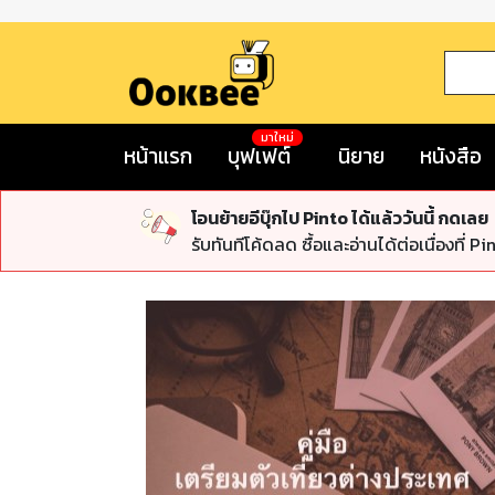
มาใหม่
หน้าแรก
บุฟเฟต์
นิยาย
หนังสือ
โอนย้ายอีบุ๊กไป Pinto ได้แล้ววันนี้ กดเลย
รับทันทีโค้ดลด ซื้อและอ่านได้ต่อเนื่องที่ Pi