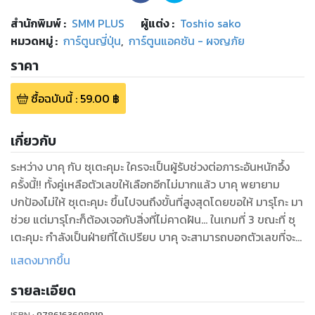
สำนักพิมพ์
:
SMM PLUS
ผู้แต่ง :
Toshio sako
หมวดหมู่
:
การ์ตูนญี่ปุ่น
,
การ์ตูนแอคชัน - ผจญภัย
ราคา
ซื้อฉบับนี้
:
59.00
฿
เกี่ยวกับ
ระหว่าง บาคุ กับ ซุเตะคุมะ ใครจะเป็นผู้รับช่วงต่อภาระอันหนักอึ้ง
ครั้งนี้!! ทั้งคู่เหลือตัวเลขให้เลือกอีกไม่มากแล้ว บาคุ พยายาม
ปกป้องไม่ให้ ซุเตะคุมะ ขึ้นไปจนถึงขั้นที่สูงสุดโดยขอให้ มารุโกะ มา
ช่วย แต่มารุโกะก็ต้องเจอกับสิ่งที่ไม่คาดฝัน... ในเกมที่ 3 ขณะที่ ซุ
เตะคุมะ กำลังเป็นฝ่ายที่ได้เปรียบ บาคุ จะสามารถบอกตัวเลขที่จะ
นำพาเขาไปสู่ชัยชนะครั้งนี้ได้หรือไม่...!?
แสดงมากขึ้น
รายละเอียด
ISBN :
9786163698919