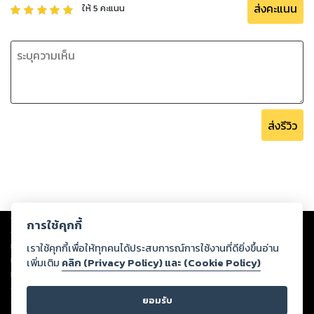
ส่งคะแนน
ให้
5
คะแนน
ส่งรีวิว
Copyright ©
2026
Storylog Co., Ltd. - สตอรี่ล็อกขอสงวนสิทธิ์ไม่รับผิดชอบ
การใช้คุกกี้
ต่อผลงานหรือเนื้อหาใดที่อัปโหลดผ่านเว็บไซต์และปรากฏว่าละเมิดสิทธิใน
ทรัพย์สินทางปัญญาของบุคคลอื่นหรือขัดต่อกฎหมายและศีลธรรม ดังนั้น ผู้อ่าน
เราใช้คุกกี้เพื่อให้ทุกคนได้ประสบการณ์การใช้งานที่ดียิ่งขึ้นอ่าน
ทุกท่านโปรดใช้วิจารณญาณในการกลั่นกรองด้วยตนเอง และหากท่านพบว่าส่วน
เพิ่มเติม
คลิก (Privacy Policy) และ (Cookie Policy)
หนึ่งส่วนใดขัดต่อกฎหมายและศีลธรรม กรุณาแจ้งมายังบริษัท เพื่อทีมงานจะได้
ดำเนินการในทันที ทั้งนี้ ทางสตอรี่ล็อกขอสงวนลิขสิทธิ์ตามพระราชบัญญัติ
ยอมรับ
ลิขสิทธิ์ พ.ศ. 2537 (ฉบับล่าสุด)