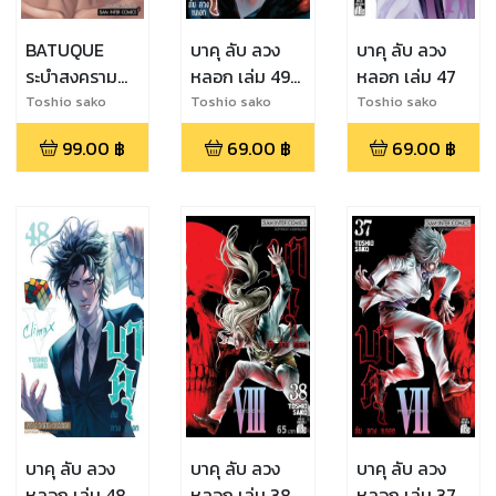
BATUQUE
บาคุ ลับ ลวง
บาคุ ลับ ลวง
ระบำสงคราม
หลอก เล่ม 49
หลอก เล่ม 47
เล่ม 7
(จบ)
Toshio sako
Toshio sako
Toshio sako
99.00
฿
69.00
฿
69.00
฿
บาคุ ลับ ลวง
บาคุ ลับ ลวง
บาคุ ลับ ลวง
หลอก เล่ม 48
หลอก เล่ม 38
หลอก เล่ม 37