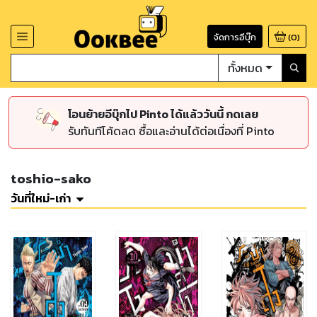
จัดการอีบุ๊ก
(
0
)
ทั้งหมด
โอนย้ายอีบุ๊กไป Pinto ได้แล้ววันนี้ กดเลย
รับทันทีโค้ดลด ซื้อและอ่านได้ต่อเนื่องที่ Pinto
toshio-sako
วันที่ใหม่-เก่า