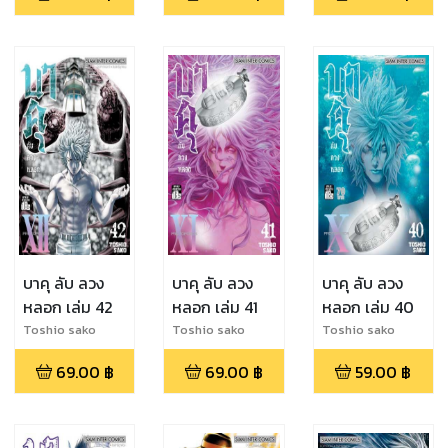
บาคุ ลับ ลวง
บาคุ ลับ ลวง
บาคุ ลับ ลวง
หลอก เล่ม 42
หลอก เล่ม 41
หลอก เล่ม 40
Toshio sako
Toshio sako
Toshio sako
69.00
฿
69.00
฿
59.00
฿