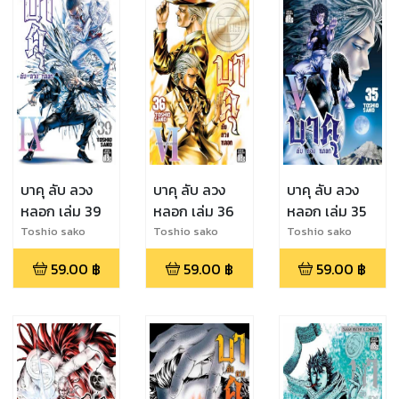
บาคุ ลับ ลวง
บาคุ ลับ ลวง
บาคุ ลับ ลวง
หลอก เล่ม 39
หลอก เล่ม 36
หลอก เล่ม 35
Toshio sako
Toshio sako
Toshio sako
59.00
฿
59.00
฿
59.00
฿