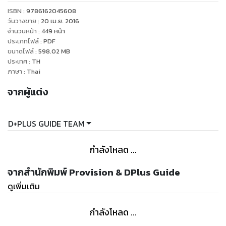
มีพื้นที่น้อยสุดหากเทียบกับภูมิภาคอื่นๆ แต่เต็มไปด้วยเรื่องราว
ISBN :
9786162045608
ทางประวัติศาสตร์ วัฒนธรรม เทศกาลงานศิลปะอันทรง คุณค่า
วันวางขาย
:
20 เม.ย. 2016
มากมาย โดยเฉพาะจังหวัดโคจิซึ่งในอดีตคือที่ตั้งของแคว้นโคสะ
จำนวนหน้า
:
449
หน้า
ประเภทไฟล์
:
PDF
ดินแดนกำเนิดของท่านซากาโมโตะ เรียวมะและเหล่าซามูไร รวมถึง
ขนาดไฟล์
:
598.02
MB
เมืองมัตสึยามะอันเป็นที่ตั้งของปราสาทสวยสมัยเอโดะ และออน
ประเทศ
:
TH
เซ็นเก่าแก่ที่สุดของญี่ปุ่น ที่รอให้คุณไปสัมผัส รับรองว่าจะไม่ผิด
ภาษา
:
Thai
หวัง
จากผู้แต่ง
D+PLUS GUIDE TEAM
กำลังโหลด ...
จากสำนักพิมพ์ Provision & DPlus Guide
ดูเพิ่มเติม
กำลังโหลด ...