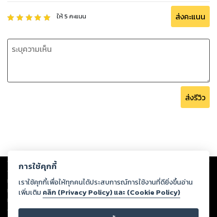
ส่งคะแนน
ให้
5
คะแนน
ส่งรีวิว
Copyright ©
2026
Storylog Co., Ltd. - สตอรี่ล็อกขอสงวนสิทธิ์ไม่รับผิดชอบ
การใช้คุกกี้
ต่อผลงานหรือเนื้อหาใดที่อัปโหลดผ่านเว็บไซต์และปรากฏว่าละเมิดสิทธิใน
ทรัพย์สินทางปัญญาของบุคคลอื่นหรือขัดต่อกฎหมายและศีลธรรม ดังนั้น ผู้อ่าน
เราใช้คุกกี้เพื่อให้ทุกคนได้ประสบการณ์การใช้งานที่ดียิ่งขึ้นอ่าน
ทุกท่านโปรดใช้วิจารณญาณในการกลั่นกรองด้วยตนเอง และหากท่านพบว่าส่วน
เพิ่มเติม
คลิก (Privacy Policy) และ (Cookie Policy)
หนึ่งส่วนใดขัดต่อกฎหมายและศีลธรรม กรุณาแจ้งมายังบริษัท เพื่อทีมงานจะได้
ดำเนินการในทันที ทั้งนี้ ทางสตอรี่ล็อกขอสงวนลิขสิทธิ์ตามพระราชบัญญัติ