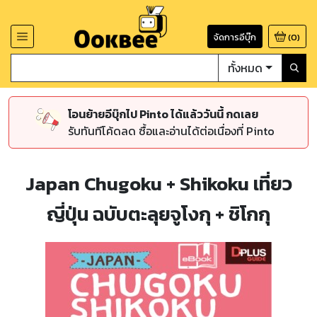
จัดการอีบุ๊ก
(
0
)
ทั้งหมด
โอนย้ายอีบุ๊กไป Pinto ได้แล้ววันนี้ กดเลย
รับทันทีโค้ดลด ซื้อและอ่านได้ต่อเนื่องที่ Pinto
Japan Chugoku + Shikoku เที่ยว
ญี่ปุ่น ฉบับตะลุยจูโงกุ + ชิโกกุ