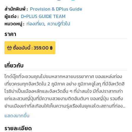
สำนักพิมพ์
:
Provision & DPlus Guide
ผู้แต่ง :
D+PLUS GUIDE TEAM
หมวดหมู่
:
ท่องเที่ยว
,
ความรู้ทั่วไป
ราคา
ซื้อฉบับนี้
:
359.00
฿
เกี่ยวกับ
ไกด์บุ๊คที่จะชวนคุณไปชมหลากหลายบรรยากาศ ของแหล่งท่อง
เที่ยวครบทุกจังหวัดใน 2 ภูมิภาค อย่าง ภูมิภาคจูโงกุ ที่มีจังหวัดฮิ
โรชิม่าเป็นเมืองหลักและจังหวัดอื่น ๆ ที่น่าสนใจ มีทั้งปราสาทเก่า
แก่และสวนญี่ปุ่นที่มีความสวยงามติดอันต้นๆ ของญี่ปุ่น รวมถึง
ย่านเมืองเก่าที่สะท้อนให้เห็นความรุ่งเรืองในยุคเอโดะสถานที่ท่อง
เที่ยวทางธรรมชาติทั้ง ภูเขาไฟ ถ้ำและที่ราบสูง ลานหินปูน รวมถึง
แสดงมากขึ้น
เนินทรายทตโตริสิ่งมหัศจรรย์ทางธรรมชาติที่รอคอยให้คุณมา
รายละเอียด
สัมผัสด้วยตัวเอง และจะยังจะพาทุกคนไปรู้จักกับ ภูมิภาค ชิโกกุ ที่