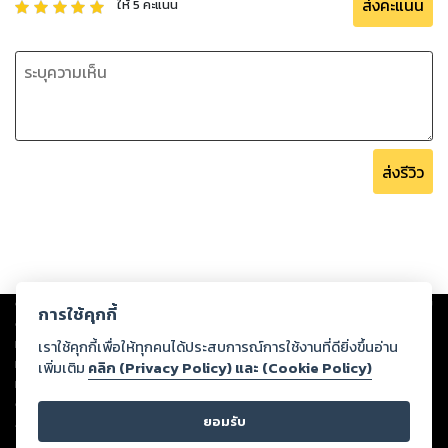
ส่งคะแนน
ให้
5
คะแนน
ส่งรีวิว
Copyright ©
2026
Storylog Co., Ltd. - สตอรี่ล็อกขอสงวนสิทธิ์ไม่รับผิดชอบ
การใช้คุกกี้
ต่อผลงานหรือเนื้อหาใดที่อัปโหลดผ่านเว็บไซต์และปรากฏว่าละเมิดสิทธิใน
ทรัพย์สินทางปัญญาของบุคคลอื่นหรือขัดต่อกฎหมายและศีลธรรม ดังนั้น ผู้อ่าน
เราใช้คุกกี้เพื่อให้ทุกคนได้ประสบการณ์การใช้งานที่ดียิ่งขึ้นอ่าน
ทุกท่านโปรดใช้วิจารณญาณในการกลั่นกรองด้วยตนเอง และหากท่านพบว่าส่วน
เพิ่มเติม
คลิก (Privacy Policy) และ (Cookie Policy)
หนึ่งส่วนใดขัดต่อกฎหมายและศีลธรรม กรุณาแจ้งมายังบริษัท เพื่อทีมงานจะได้
ดำเนินการในทันที ทั้งนี้ ทางสตอรี่ล็อกขอสงวนลิขสิทธิ์ตามพระราชบัญญัติ
ยอมรับ
ลิขสิทธิ์ พ.ศ. 2537 (ฉบับล่าสุด)