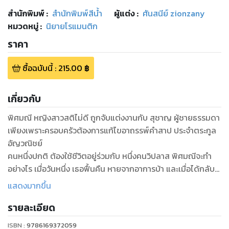
สำนักพิมพ์
:
สำนักพิมพ์สีน้ำ
ผู้แต่ง :
ศันสนีย์ zionzany
หมวดหมู่
:
นิยายโรแมนติก
ราคา
ซื้อฉบับนี้
:
215.00
฿
เกี่ยวกับ
พิศมณี หญิงสาวสติไม่ดี ถูกจับแต่งงานกับ สุชาญ ผู้ชายธรรมดา
เพียงเพราะครอบครัวต้องการแก้ไขอาถรรพ์คำสาป ประจำตระกูล
อัญวณิชย์
คนหนึ่งปกติ ต้องใช้ชีวิตอยู่ร่วมกับ หนึ่งคนวิปลาส พิศมณีจะทำ
อย่างไร เมื่อวันหนึ่ง เธอฟื้นคืน หายจากอาการบ้า และเมื่อได้กลับ
คืนมาเป็นตัวตนคนเดิมอีกครั้ง เธอกลับจดจำตัวเองในฐานะภรรยา
แสดงมากขึ้น
รายละเอียด
ISBN :
9786169372059