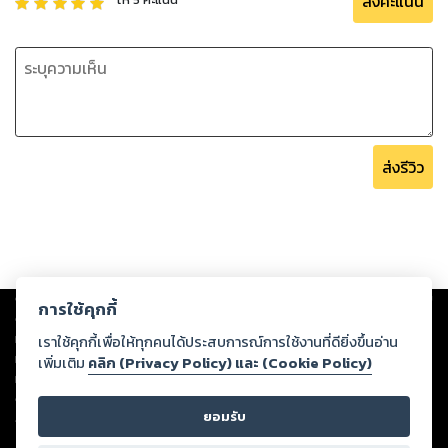
ส่งคะแนน
ส่งรีวิว
Copyright ©
2026
Storylog Co., Ltd. - สตอรี่ล็อกขอสงวนสิทธิ์ไม่รับผิดชอบ
การใช้คุกกี้
ต่อผลงานหรือเนื้อหาใดที่อัปโหลดผ่านเว็บไซต์และปรากฏว่าละเมิดสิทธิใน
ทรัพย์สินทางปัญญาของบุคคลอื่นหรือขัดต่อกฎหมายและศีลธรรม ดังนั้น ผู้อ่าน
เราใช้คุกกี้เพื่อให้ทุกคนได้ประสบการณ์การใช้งานที่ดียิ่งขึ้นอ่าน
ทุกท่านโปรดใช้วิจารณญาณในการกลั่นกรองด้วยตนเอง และหากท่านพบว่าส่วน
เพิ่มเติม
คลิก (Privacy Policy) และ (Cookie Policy)
หนึ่งส่วนใดขัดต่อกฎหมายและศีลธรรม กรุณาแจ้งมายังบริษัท เพื่อทีมงานจะได้
ดำเนินการในทันที ทั้งนี้ ทางสตอรี่ล็อกขอสงวนลิขสิทธิ์ตามพระราชบัญญัติ
ยอมรับ
ลิขสิทธิ์ พ.ศ. 2537 (ฉบับล่าสุด)