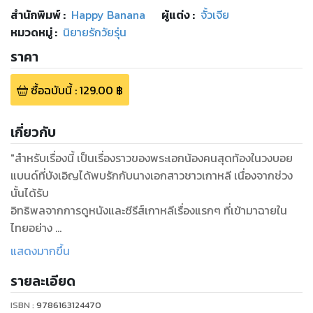
สำนักพิมพ์
:
Happy Banana
ผู้แต่ง :
จั้วเจีย
หมวดหมู่
:
นิยายรักวัยรุ่น
ราคา
ซื้อฉบับนี้
:
129.00
฿
เกี่ยวกับ
"สำหรับเรื่องนี้ เป็นเรื่องราวของพระเอกน้องคนสุดท้องในวงบอย
แบนด์ที่บังเอิญได้พบรักกับนางเอกสาวชาวเกาหลี เนื่องจากช่วง
นั้นได้รับ
อิทธิพลจากการดูหนังและซีรีส์เกาหลีเรื่องแรกๆ ที่เข้ามาฉายใน
ไทยอย่าง
My Sassy Girl และ Autumn in My Heart ทำให้นางเอกและ
แสดงมากขึ้น
บรรยากาศในเรื่องนี้อาจจะคล้ายๆ ดูซีรีส์โรแมนติกดราม่าเกาหลี
รายละเอียด
ยุคเก่าๆ ไปโดยปริยาย "
ISBN :
9786163124470