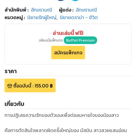
สำนักพิมพ์
:
อักษรามณี
ผู้แต่ง :
อักษรามณี
หมวดหมู่
:
นิยายรักผู้ใหญ่
,
นิยายดราม่า - ชีวิต
อ่านเล่มนี้ ฟรี!
เพียงมีแพ็กเกจ
Buffet Premium
สมัครแพ็กเกจ
ราคา
ซื้อฉบับนี้
:
155.00
฿
เกี่ยวกับ
การปฏิเสธความรักของตัวเองเพื่อต่อลมหายใจของน้องสาว
คือการตัดสินใจพลาดผิดครั้งใหญ่ของ มัสมิน สาวสวยแสนอ่อน