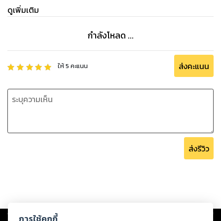
ดูเพิ่มเติม
กำลังโหลด ...
ส่งคะแนน
ให้
5
คะแนน
ส่งรีวิว
Copyright ©
2026
Storylog Co., Ltd. - สตอรี่ล็อกขอสงวนสิทธิ์ไม่รับผิดชอบ
การใช้คุกกี้