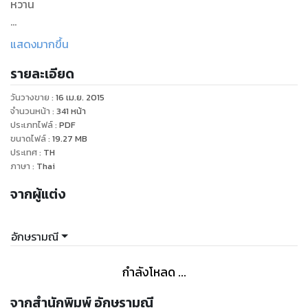
หวาน
ผู้ต้องรับโทษทัณฑ์สาหัสจาก ลอวเรนซ์ มาร์โค ริคาร์ดิอาโด
แสดงมากขึ้น
รายละเอียด
มาเฟียหนุ่มลูกครึ่งไทย ฝรั่งเศส อิตาเลี่ยน
วันวางขาย
:
16 เม.ย. 2015
ทายาทเจ้าของอาณาจักรธุรกิจการบินยักษ์ใหญ่ของอิตาลี
จำนวนหน้า
:
341
หน้า
ประเภทไฟล์
:
PDF
ขนาดไฟล์
:
19.27
MB
ผู้เก็บความเคียดแค้นเพื่อรอเวลา กลับมาให้เธอ ชดใช้
ประเทศ
:
TH
ภาษา
:
Thai
จากผู้แต่ง
อักษรามณี
กำลังโหลด ...
จากสำนักพิมพ์ อักษรามณี