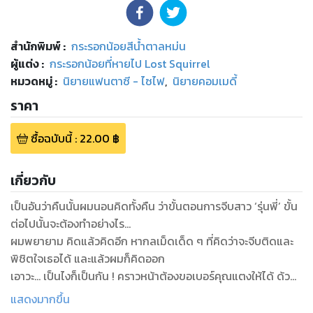
สำนักพิมพ์
:
กระรอกน้อยสีน้ำตาลหม่น
ผู้แต่ง :
กระรอกน้อยที่หายไป Lost Squirrel
หมวดหมู่
:
นิยายแฟนตาซี - ไซไฟ
,
นิยายคอมเมดี้
ราคา
ซื้อฉบับนี้
:
22.00
฿
เกี่ยวกับ
เป็นอันว่าคืนนั้นผมนอนคิดทั้งคืน ว่าขั้นตอนการจีบสาว ‘รุ่นพี่’ ขั้น
ต่อไปนั้นจะต้องทำอย่างไร...
ผมพยายาม คิดแล้วคิดอีก หากลเม็ดเด็ด ๆ ที่คิดว่าจะจีบติดและ
พิชิตใจเธอได้ และแล้วผมก็คิดออก
เอาวะ... เป็นไงก็เป็นกัน ! คราวหน้าต้องขอเบอร์คุณแตงให้ได้ ด้วย
เกียรติของลูกเสือวิสามัญ
แสดงมากขึ้น