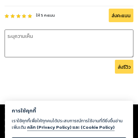
ส่งคะแนน
ให้
5
คะแนน
ส่งรีวิว
Copyright ©
2026
Storylog Co., Ltd. - สตอรี่ล็อกขอสงวนสิทธิ์ไม่รับผิดชอบ
การใช้คุกกี้
ต่อผลงานหรือเนื้อหาใดที่อัปโหลดผ่านเว็บไซต์และปรากฏว่าละเมิดสิทธิใน
ทรัพย์สินทางปัญญาของบุคคลอื่นหรือขัดต่อกฎหมายและศีลธรรม ดังนั้น ผู้อ่าน
เราใช้คุกกี้เพื่อให้ทุกคนได้ประสบการณ์การใช้งานที่ดียิ่งขึ้นอ่าน
ทุกท่านโปรดใช้วิจารณญาณในการกลั่นกรองด้วยตนเอง และหากท่านพบว่าส่วน
เพิ่มเติม
คลิก (Privacy Policy) และ (Cookie Policy)
หนึ่งส่วนใดขัดต่อกฎหมายและศีลธรรม กรุณาแจ้งมายังบริษัท เพื่อทีมงานจะได้