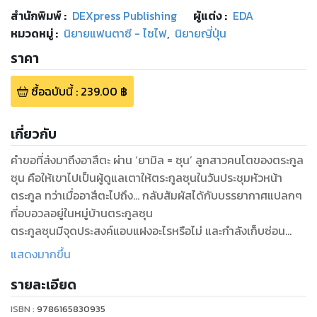
สำนักพิมพ์
:
DEXpress Publishing
ผู้แต่ง :
EDA
หมวดหมู่
:
นิยายแฟนตาซี - ไซไฟ
,
นิยายญี่ปุ่น
ราคา
ซื้อฉบับนี้
:
239.00
฿
เกี่ยวกับ
คำขอที่ส่งมาถึงอาสึตะ ผ่าน ‘ยามิล = ซุน’ ลูกสาวคนโตของตระกูล
ซุน คือให้เขาไปเป็นผู้ดูแลเตาให้ตระกูลซุนในวันประชุมหัวหน้า
ตระกูล ทว่าเมื่ออาสึตะไปถึง… กลับสัมผัสได้กับบรรยากาศแปลกๆ
ที่อบอวลอยู่ในหมู่บ้านตระกูลซุน
ตระกูลซุนมีจุดประสงค์แอบแฝงอะไรหรือไม่ และกำลังเก็บซ่อน
ความลับแบบไหนเอาไว้กัน…? เรื่องราวของชายป่าที่เข้มข้นดำเนิน
แสดงมากขึ้น
มาถึงเล่ม 6 แล้ว!
รายละเอียด
ISBN :
9786165830935