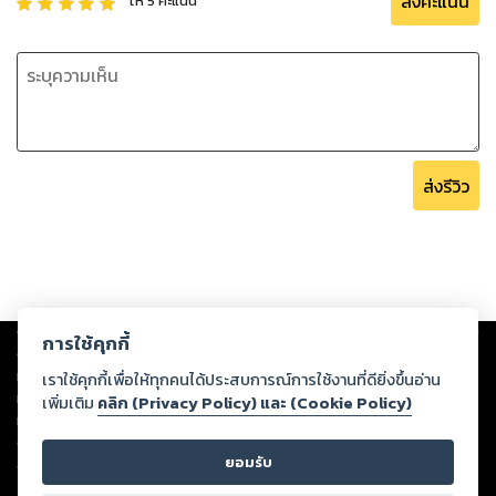
ส่งคะแนน
ให้
5
คะแนน
ส่งรีวิว
Copyright ©
2026
Storylog Co., Ltd. - สตอรี่ล็อกขอสงวนสิทธิ์ไม่รับผิดชอบ
การใช้คุกกี้
ต่อผลงานหรือเนื้อหาใดที่อัปโหลดผ่านเว็บไซต์และปรากฏว่าละเมิดสิทธิใน
ทรัพย์สินทางปัญญาของบุคคลอื่นหรือขัดต่อกฎหมายและศีลธรรม ดังนั้น ผู้อ่าน
เราใช้คุกกี้เพื่อให้ทุกคนได้ประสบการณ์การใช้งานที่ดียิ่งขึ้นอ่าน
ทุกท่านโปรดใช้วิจารณญาณในการกลั่นกรองด้วยตนเอง และหากท่านพบว่าส่วน
เพิ่มเติม
คลิก (Privacy Policy) และ (Cookie Policy)
หนึ่งส่วนใดขัดต่อกฎหมายและศีลธรรม กรุณาแจ้งมายังบริษัท เพื่อทีมงานจะได้
ดำเนินการในทันที ทั้งนี้ ทางสตอรี่ล็อกขอสงวนลิขสิทธิ์ตามพระราชบัญญัติ
ยอมรับ
ลิขสิทธิ์ พ.ศ. 2537 (ฉบับล่าสุด)