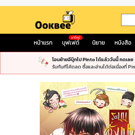
มาใหม่
หน้าแรก
บุฟเฟต์
นิยาย
หนังสือ
โอนย้ายอีบุ๊กไป Pinto ได้แล้ววันนี้ กดเลย
รับทันทีโค้ดลด ซื้อและอ่านได้ต่อเนื่องที่ Pi