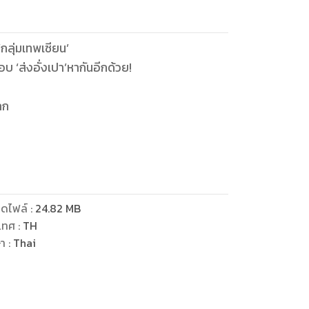
 ‘กลุ่มเทพเซียน’
บ ‘ส่งอั่งเปา’หากันอีกด้วย!
ลก
กลืนเข้าไปก็กลับกลายเป็นหนุ่มสาว!
้นก็คือ...นมเปรี้ยวและน้ำอัดลม??)
ดไฟล์
:
24.82
MB
เทศ
:
TH
ค้ากับพวกเทพไปซะงั้น
ษา
:
Thai
ริศนา...
พเซียน’ เข้าไปทุกขณะ