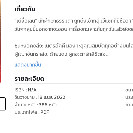
เกี่ยวกับ
"เย่จื่อเฉิน” นักศึกษาธรรมดา ถูกดึงเข้ากลุ่มวีแชทที่มีชื่อว่า
วันๆกลุ่มนี้นอกจากจะชอบหาเรื่องทะเลาะกันทุกวันแล้วยังชอ
.
ซุนหงอคงส่ง: เนตรอัคคี มองทะลุคุณสมบัติทุกอย่างบนโ
ผู้เฒ่าจันทราส่ง: ด้ายแดง ผูกชะตารักลิขิตใจ
ไท่ซางเหล่าจวินส่ง: ยาวิเศษ ปลุกชีวิต ถึงแม้ใกล้ตาย หาก
แสดงมากขึ้น
.
รายละเอียด
แต่ทุกอย่างย่อมมีข้อแลกเปลี่ยน!
พวกเทพเองก็ต้องการของวิเศษจากโลกมนุษย์เช่นกัน (สิ่งนั
ISBN :
N/A
ขนา
วันวางขาย
:
18 เม.ย. 2022
ประ
นั่นเลยทำให้เขาได้กลายเป็นสหายและพ่อค้าแลกเปลี่ยนสิน
จำนวนหน้า
:
386
หน้า
ภา
ทว่าเหตุผลแท้จริงที่ทำให้เขาถูกดึงเข้ากลุ่มมานั้นยังคงเป็นป
ประเภทไฟล์
:
PDF
.
ยิ่งเย่จื่อเฉินอยู่ในกลุ่มนี้ไปเรื่อยๆ ก็ยิ่งเข้าใกล้คำว่า ‘เท