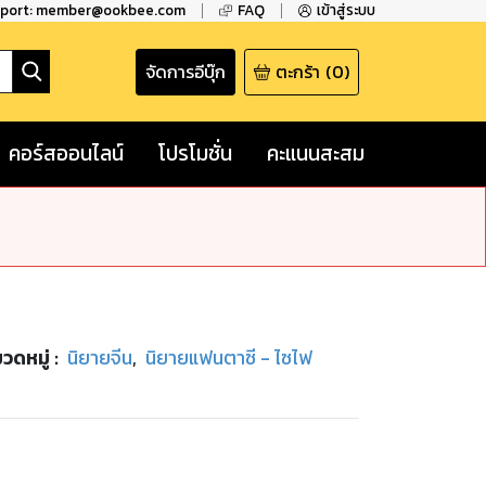
pport: member@ookbee.com
FAQ
เข้าสู่ระบบ
จัดการอีบุ๊ก
ตะกร้า
(
0
)
คอร์สออนไลน์
โปรโมชั่น
คะแนนสะสม
วดหมู่
:
นิยายจีน
,
นิยายแฟนตาซี - ไซไฟ