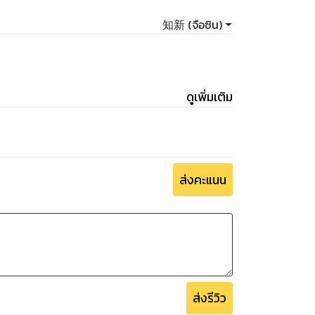
ไป ติดตามต่อได้ใน “ระบบอั่งเปาสะท้านภพ"
知新 (จือซิน)
ดูเพิ่มเติม
ส่งคะแนน
ส่งรีวิว