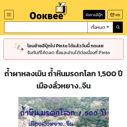
จัดการอีบุ๊ก
(
0
)
ทั้งหมด
โอนย้ายอีบุ๊กไป Pinto ได้แล้ววันนี้ กดเลย
รับทันทีโค้ดลด ซื้อและอ่านได้ต่อเนื่องที่ Pinto
ถ้ำผาหลงเมิน ถ้ำหินมรดกโลก 1,500 ปี
เมืองลั่วหยาง..จีน