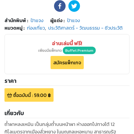
สำนักพิมพ์
:
ป้าแจง
ผู้แต่ง :
ป้าแจง
หมวดหมู่
:
ท่องเที่ยว
,
ประวัติศาสตร์ - วัฒนธรรม - ชีวประวัติ
อ่านเล่มนี้ ฟรี!
เพียงมีแพ็กเกจ
Buffet Premium
สมัครแพ็กเกจ
ราคา
ซื้อฉบับนี้
:
59.00
฿
เกี่ยวกับ
ถ้ำผาหลงเหมิน เป็นกลุ่มถ้ำบนหน้าผา ห่างออกไปทางใต้ 12
กิโลเมตรจากเมืองลั่วหยาง ในมณฑลเหอหนาน สาธารณรัฐ