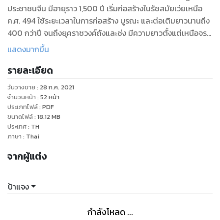
ประชาชนจีน มีอายุราว 1,500 ปี เริ่มก่อสร้างในรัชสมัยเว่ยเหนือ
ค.ศ. 494 ใช้ระยะเวลาในการก่อสร้าง บูรณะ และต่อเติมยาวนานถึง
400 กว่าปี จนถึงยุคราชวงค์ถังและซ่ง มีความยาวตั้งแต่เหนือจรด
ใต้ประมาณ 1 กิโลเมตร ปัจจุบันยังคงหลงเหลือถ้ำผาแกะสลักอยู่
แสดงมากขึ้น
จำนวน 2,100 กว่าคูหา โพรงแท่นบูชา 2,345 ช่อง ศิลาจารึกสลัก
รายละเอียด
อักษรจีนและหมายเหตุบันทึกต่างๆ อีก 3,600 กว่าหลัก รวมถึง
เจดีย์พุทธ 50 กว่าแห่ง พระพุทธรูปสลักมากกว่า 100,000 องค์
วันวางขาย
:
28 ก.ค. 2021
องค์ใหญ่สูงสุด 17 เมตร องค์เล็กสุดเพียงแค่ 2 ซม.
จำนวนหน้า
:
52
หน้า
ถ้ำผาหลงเหมิน ได้รับลงทะเบียนเป็นมรดกโลกในการประชุมคณะ
ประเภทไฟล์
:
PDF
ขนาดไฟล์
:
18.12
MB
กรรมการมรดกโลกสมัยสามัญครั้งที่ 24 เมื่อปี พ.ศ. 2543 ที่เมือง
ประเทศ
:
TH
แคนส์ ประเทศออสเตรเลีย
ภาษา
:
Thai
จากผู้แต่ง
ป้าแจง
กำลังโหลด ...